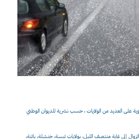
ة على العديد من الولايات ، حسب نشرية للديوان الوطني
لزوال إلى غاية منتصف الليل، بولايات تبسة، خنشلة، باتنة،