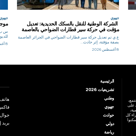
جهوي
جهوي
الشركة الوطنية للنقل بالسكك الحديدية: تعديل
موجة
مؤقت في حركة سير قطارات الضواحي بالعاصمة
للديوا
ع ي تم تعديل حركة سير قطارات الضواحي في الجزائر العاصمة
بصفة مؤقتة، إثر حادث...
8 أغسطس 2026
8 أغسطس 2026
الرئيسية
تشريعيات 2026
وطني
هاتف: +213 41 
جتمع،
 على
جهوي
فاكس: +213 41
ية،
جوال: +213 7 70 
راء كل
حوادث
مكنوا
بريد إلكترو
دولي
رياضة