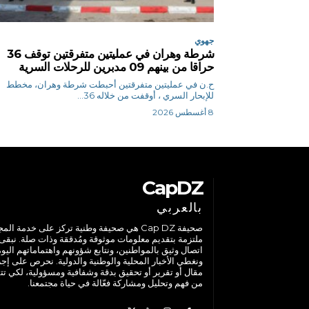
جهوي
شرطة وهران في عمليتين متفرقتين توقف 36
حراقا من بينهم 09 مدبرين للرحلات السرية
ح.ن في عمليتين متفرقتين أحبطت شرطة وهران، مخطط
للإبحار السري ، أوقفت من خلاله 36...
8 أغسطس 2026
CapDZ
بالعربي
صحيفة Cap DZ هي صحيفة وطنية تركز على خدمة الم
ملتزمة بتقديم معلومات موثوقة ومُدققة وذات صلة. نبقى
اتصال وثيق بالمواطنين، ونتابع شؤونهم واهتماماتهم اليوم
ونغطي الأخبار المحلية والوطنية والدولية. نحرص على إج
مقال أو تقرير أو تحقيق بدقة وشفافية ومسؤولية، لكي تت
من فهم وتحليل ومشاركة فعّالة في حياة مجتمعنا.