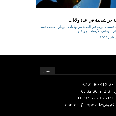
 حر شديدة في عدة ولايات
س ب تسجل موجة في العديد من ولايات الوطن، حسب تنبيه
ن الوطني للأرصاد الجوية. و...
اتصال
80 32 62
 80 32 63
65 93 89
ني:contact@capdz.dz