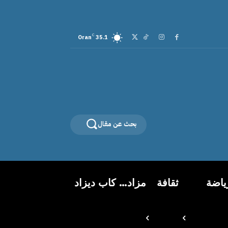
C
Oran
35.1
بحث عن مقال
ياضة
ثقافة
مزاد… كاب ديزاد