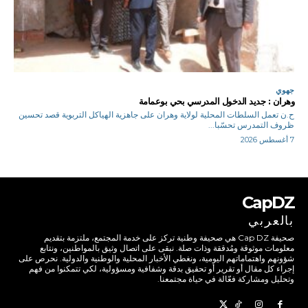
جهوي
وهران : جديد الدخول المدرسي بحي بوعمامة
ح.ن تعمل السلطات المحلية لولاية وهران على جاهزية الهياكل التربوية قصد تحسين
ظروف التمدرس تحسّبا...
7 أغسطس 2026
CapDZ
بالعربي
صحيفة Cap DZ هي صحيفة وطنية تركز على خدمة المجتمع، ملتزمة بتقديم
معلومات موثوقة ومُدققة وذات صلة. نبقى على اتصال وثيق بالمواطنين، ونتابع
شؤونهم واهتماماتهم اليومية، ونغطي الأخبار المحلية والوطنية والدولية. نحرص على
إجراء كل مقال أو تقرير أو تحقيق بدقة وشفافية ومسؤولية، لكي تتمكنوا من فهم
وتحليل ومشاركة فعّالة في حياة مجتمعنا.