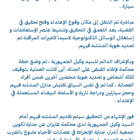
سيارة .
مباشرة تم التنقل إلى مكان وقوع الإعتداء وفتح تحقيق في
القضية، بعد التعمق في التحقيق وتنشيط عنصر الإستعلامات و
إستغلال الوسائل التكنولوجية لاسيما كاميرات المراقبة تم
تحديد هوية المشتبه فيهم.
وبالإشراف الدائم للسيد وكيل الجمهورية ، تم وضع خطة
محكمة لإلقاء القبض على الجناة، أين كللت العملية بتوقيف
ثلاثة أشخاص و تحديد هوية شخصين آخرين ضمن أفراد
العصابة ، كما تم في نفس السياق تفتيش منازل المشتبه فيهم
وحجز سيارتين ودراجة نارية و الأسلحة البيضاء المستعملة في
الإعتداء .
فور الإنتهاء من التحقيق سيتم تقديم المشتبه فيهم أمام
السيد وكيل الجمهورية لدى محكمة غليزان عن جناية تكوين
جمعية أشرار، جناية الإنخراط في عصابات الأحياء متبوع بالضرب