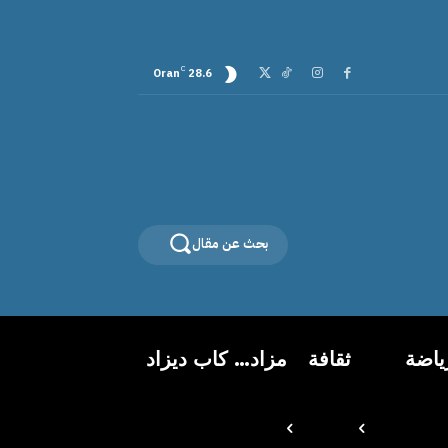
C
Oran
28.6
بحث عن مقال
ياضة
ثقافة
مزاد… كاب ديزاد