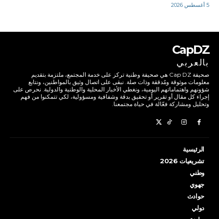
5 أغسطس 2026
CapDZ
بالعربي
صحيفة Cap DZ هي صحيفة وطنية تركز على خدمة المجتمع، ملتزمة بتقديم
معلومات موثوقة ومُدققة وذات صلة. نبقى على اتصال وثيق بالمواطنين، ونتابع
شؤونهم واهتماماتهم اليومية، ونغطي الأخبار المحلية والوطنية والدولية. نحرص على
إجراء كل مقال أو تقرير أو تحقيق بدقة وشفافية ومسؤولية، لكي تتمكنوا من فهم
وتحليل ومشاركة فعّالة في حياة مجتمعنا.
الرئيسية
تشريعيات 2026
وطني
جهوي
حوادث
دولي