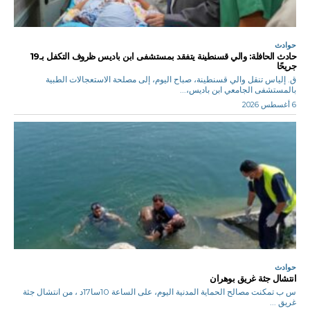
حوادث
حادث الحافلة: والي قسنطينة يتفقد بمستشفى ابن باديس ظروف التكفل بـ19
جريحًا
ق. إلياس تنقل والي قسنطينة، صباح اليوم، إلى مصلحة الاستعجالات الطبية
بالمستشفى الجامعي ابن باديس،...
6 أغسطس 2026
حوادث
انتشال جثة غريق بوهران
س ب تمكنت مصالح الحماية المدنية اليوم، على الساعة 10سا17د ، من انتشال جثة
غريق ...