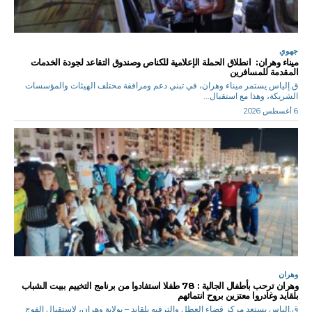
جهوي
ميناء وهران: انطلاق الحملة الإعلامية للكناص وصندوق التقاعد لجودة الخدمات
المقدمة للمسافرين
ق.إلياس يستمر ميناء وهران، في تبني دعم ومرافقة مختلف الهيئات والمؤسسات
الشريكة، وهذا مع استقبال...
6 أغسطس 2026
وهران
وهران ترحب بأطفال الجالية : 78 طفلا استفادوا من برنامج التخييم ببيت الشباب
بلقايد وغادروا معتزين بروح انتمائهم
ق.إلياس يستعد مركز قضاء العطل والترفيه بلقايد – بولاية وهران، لاستقبال الفوج