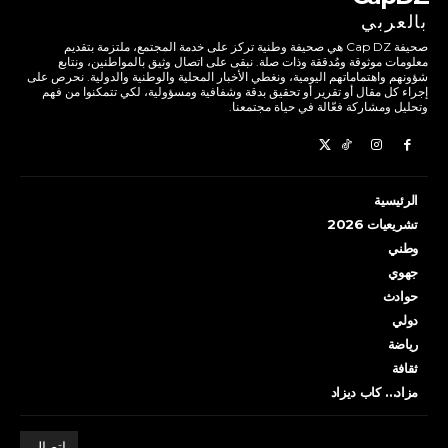
بالعربي
صحيفة Cap DZ هي صحيفة وطنية تركز على خدمة المجتمع، ملتزمة بتقديم
معلومات موثوقة ومُدققة وذات صلة. نبقى على اتصال وثيق بالمواطنين، ونتابع
شؤونهم واهتماماتهم اليومية، ونغطي الأخبار المحلية والوطنية والدولية. نحرص على
إجراء كل مقال أو تقرير أو تحقيق بدقة وشفافية ومسؤولية، لكي تتمكنوا من فهم
وتحليل ومشاركة فعّالة في حياة مجتمعنا.
الرئيسية
تشريعيات 2026
وطني
جهوي
حوادث
دولي
رياضة
ثقافة
مزاد… كاب ديزاد
اتصال