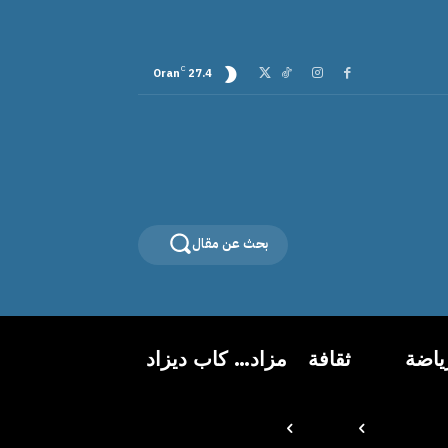
C
Oran
27.4
بحث عن مقال
ياضة
ثقافة
مزاد… كاب ديزاد