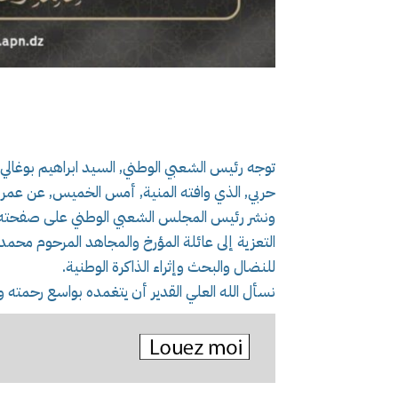
توجه رئيس الشعبي الوطني, السيد ابراهيم بوغالي,
حربي, الذي وافته المنية, أمس الخميس, عن عمر ناهز 93
ونشر رئيس المجلس الشعبي الوطني على صفحته ا
التعزية إلى عائلة المؤرخ والمجاهد المرحوم محمد ح
للنضال والبحث وإثراء الذاكرة الوطنية.
نسأل الله العلي القدير أن يتغمده بواسع رحمته وي