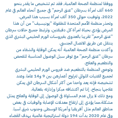
ووفقا لمنظمة الصحة العالمية, فقد تم تشخيص ما يقدر بنحو
660 ألف امرأة بسرطان “عنق الرحم” في جميع أنحاء العالم في عام
2022، وتوفيت حوالي 350 ألف امرأة بسبب هذا المرض.
وتحذر منظمة الأمم المتحدة للطفولة “يونيسيف” من أن هذا
المرض يؤدي بحياة امرأة كل دقيقتين، وترتبط جميع حالات سرطان
“عنق الرحم” تقريبا بالعدوى بفيروسات الورم الحليمي البشري الذي
ينتقل عن طريق الاتصال الجنسي.
وأكدت منظمة الصحة العالمية أنه يمكن الوقاية والشفاء من
سرطان “عنق الرحم” مع توفر سبل الوصول المناسبة للفحص
والتطعيم والعلاج.
وتوصي المنظمة بالتطعيم ضد فيروس الورم الحليمي البشري
لجميع الفتيات اللواتي تتراوح أعمارهن بين 9 و14 عاما، وعند
تشخيصه فإنه يعد واحدا من أكثر أشكال السرطان التي يمكن
علاجها بنجاح، إذا تم اكتشافه مبكرا وإدارته بفعالية.
ومع ذلك لا يزال عدم المساواة في الوصول إلى الوقاية والعلاج يمثل
مشكلة،مما يؤدي إلى ارتفاع معدلات الإصابة والوفيات في بعض
مناطق العالم مثل أفريقيا وأمريكا الوسطى وجنوب شرق آسيا.
وفي عام 2020 بدأت 194 دولة استراتيجية عالمية بهدف القضاء