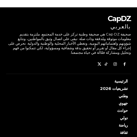
CapDZ
بالعربي
صحيفة Cap DZ هي صحيفة وطنية تركز على خدمة المجتمع، ملتزمة بتقديم
معلومات موثوقة ومُدققة وذات صلة. نبقى على اتصال وثيق بالمواطنين، ونتابع
شؤونهم واهتماماتهم اليومية، ونغطي الأخبار المحلية والوطنية والدولية. نحرص على
إجراء كل مقال أو تقرير أو تحقيق بدقة وشفافية ومسؤولية، لكي تتمكنوا من فهم
وتحليل ومشاركة فعّالة في حياة مجتمعنا.
الرئيسية
تشريعيات 2026
وطني
جهوي
حوادث
دولي
رياضة
ثقافة