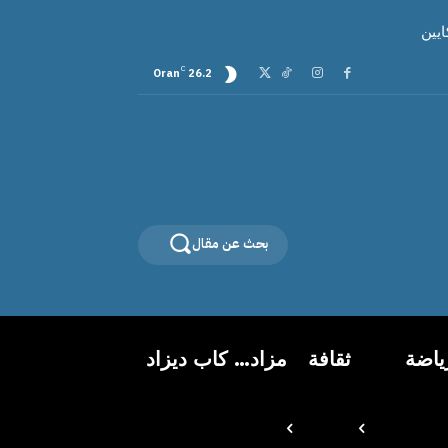
C
Oran
26.2
بحث عن مقال
ياضة
ثقافة
مزاد… كاب ديزاد