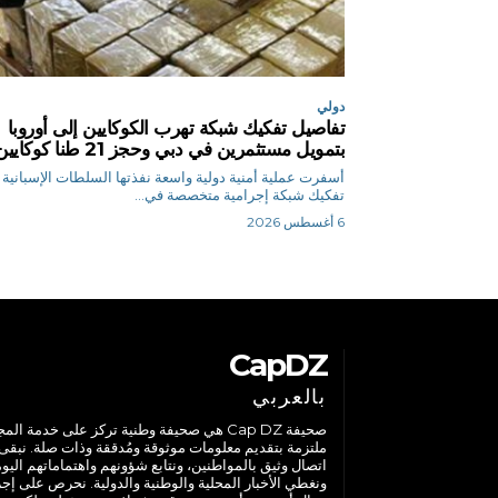
دولي
تفاصيل تفكيك شبكة تهرب الكوكايين إلى أوروبا
بتمويل مستثمرين في دبي وحجز 21 طنا كوكايين
أسفرت عملية أمنية دولية واسعة نفذتها السلطات الإسبانية
تفكيك شبكة إجرامية متخصصة في...
6 أغسطس 2026
CapDZ
بالعربي
صحيفة Cap DZ هي صحيفة وطنية تركز على خدمة الم
ملتزمة بتقديم معلومات موثوقة ومُدققة وذات صلة. نبقى
اتصال وثيق بالمواطنين، ونتابع شؤونهم واهتماماتهم اليوم
ونغطي الأخبار المحلية والوطنية والدولية. نحرص على إج