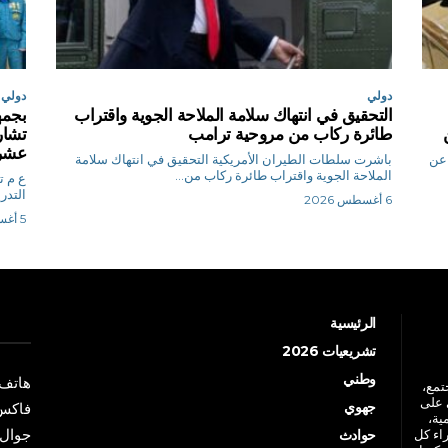
دولي
دولي
التحقيق في انتهاك سلامة الملاحة الجوية واقتراب
بجمه
طائرة ركاب من مروحية ترامب
تشارك
عشرة
 عن
باشرت سلطات الطيران الأمريكية التحقيق في انتهاك سلامة
الملاحة الجوية واقتراب طائرة ركاب من...
ع
التدر
6 أغسطس 2026
5 أغسطس 2026
الرئيسية
تشريعيات 2026
وطني
هاتف: +213 41 
جتمع،
 على
جهوي
فاكس: +213 41
ية،
جوال: +213 7 70 
راء كل
حوادث