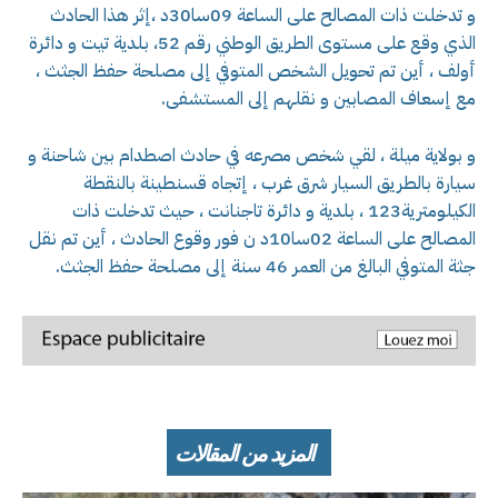
و تدخلت ذات المصالح على الساعة 09سا30د ،إثر هذا الحادث
الذي وقع على مستوى الطريق الوطني رقم 52، بلدية تيت و دائرة
أولف ، أين تم تحويل الشخص المتوفي إلى مصلحة حفظ الجثث ،
مع إسعاف المصابين و نقلهم إلى المستشفى.
و بولاية ميلة ، لقي شخص مصرعه في حادث اصطدام بين شاحنة و
سيارة بالطريق السيار شرق غرب ، إتجاه قسنطينة بالنقطة
الكيلومترية123 ، بلدية و دائرة تاجنانت ، حيث تدخلت ذات
المصالح على الساعة 02سا10د ن فور وقوع الحادث ، أين تم نقل
جثة المتوفي البالغ من العمر 46 سنة إلى مصلحة حفظ الجثث.
المزيد من المقالات