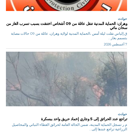
حوادث
وهران: الحماية المدنية تنقل عائلة من 09 أشخاص اختنقت بسبب تسرب الغاز من
سخان مائي
ق.إلياس نقلت ليلة أمس ،الحماية المدنية لولاية وهران، عائلة من 09 حالات مصابة
بتسمم بغاز...
7 أغسطس 2026
حوادث
تراجع عدد الحرائق إلى 5 وجاري إخماد حريق واحد ببسكرة
م.ر تسجل الحماية المدينة، ضمن الحالة العامة لحرائق الغطاء النباتي والمحاصيل
الزراعية تراجع عندها إلى...