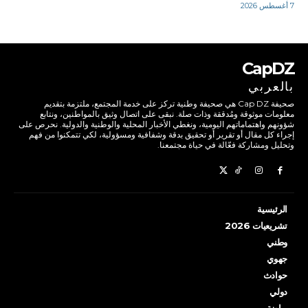
7 أغسطس 2026
CapDZ
بالعربي
صحيفة Cap DZ هي صحيفة وطنية تركز على خدمة المجتمع، ملتزمة بتقديم
معلومات موثوقة ومُدققة وذات صلة. نبقى على اتصال وثيق بالمواطنين، ونتابع
شؤونهم واهتماماتهم اليومية، ونغطي الأخبار المحلية والوطنية والدولية. نحرص على
إجراء كل مقال أو تقرير أو تحقيق بدقة وشفافية ومسؤولية، لكي تتمكنوا من فهم
وتحليل ومشاركة فعّالة في حياة مجتمعنا.
الرئيسية
تشريعيات 2026
وطني
جهوي
حوادث
دولي
رياضة