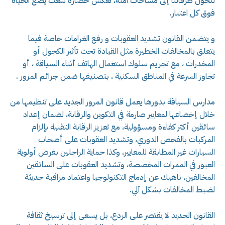
لنحوّل طرقاتنا إلى مساحات آمنة، تعكس حضارة شعب يضع الحياة
فوق كل اعتبار.
و يتضمن القانون تشديد العقوبات و رفع الغرامات خاصة فيما
يتعلق بالمخالفات الخطيرة مثل القيادة تحت تأثير الكحول أو
المخدرات ، مع تجريم سلوك استعمال الهاتف أثناء السياقة ، أو
تجاوز السرعة في المناطق السكنية ، بتصنيفها ضمن جرائم المرور .
مدارس السياقة بدورها يعمل قانون المرور الجديد على تنظيمها من
خلال إخضاعها لمعايير صارمة في التكوين والرقابة، لضمان إعداد
سائقين أكثر كفاءة ومسؤولية، مع تعزيز الرقابة التقنية بإلزام
المركبات بالفحص الدوري، وتشديد العقوبات على أصحاب
السيارات غير المطابقة للمعايير، وكذا حماية الراجلين بفرض أولوية
العبور في الممرات المخصصة، وتشديد العقوبات على السائقين
المخالفين، ناهيك عن إدماج التكنولوجيا واعتماد مراقبة حديثة
لضبط المخالفات بشكل آلي.
القانون الجديد لا يقتصر على الردع، بل يسعى إلى ترسيخ ثقافة