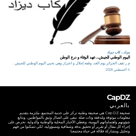
مزاد... كاب ديزاد
اليوم الوطني للجيش…عهد الوفاء و درع الوطن
م ر تقف الجزائر يوم الغد، وقفة إجلال و اعتزاز وهي تحيي اليوم الوطني للجيش...
4 أغسطس 2026
CapDZ
بالعربي
صحيفة Cap DZ هي صحيفة وطنية تركز على خدمة المجتمع، ملتزمة بتقديم
معلومات موثوقة ومُدققة وذات صلة. نبقى على اتصال وثيق بالمواطنين، ونتابع
شؤونهم واهتماماتهم اليومية، ونغطي الأخبار المحلية والوطنية والدولية. نحرص على
إجراء كل مقال أو تقرير أو تحقيق بدقة وشفافية ومسؤولية، لكي تتمكنوا من فهم
وتحليل ومشاركة فعّالة في حياة مجتمعنا.