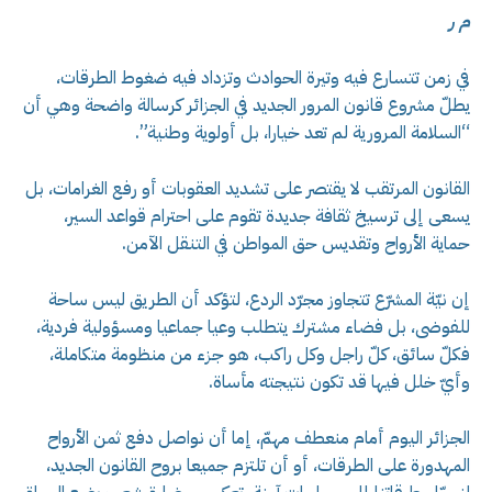
م ر
في زمن تتسارع فيه وتيرة الحوادث وتزداد فيه ضغوط الطرقات،
يطلّ مشروع قانون المرور الجديد في الجزائر كرسالة واضحة وهي أن
“السلامة المرورية لم تعد خيارا، بل أولوية وطنية”.
القانون المرتقب لا يقتصر على تشديد العقوبات أو رفع الغرامات، بل
يسعى إلى ترسيخ ثقافة جديدة تقوم على احترام قواعد السير،
حماية الأرواح وتقديس حق المواطن في التنقل الآمن.
إن نيّة المشرّع تتجاوز مجرّد الردع، لتؤكد أن الطريق ليس ساحة
للفوضى، بل فضاء مشترك يتطلب وعيا جماعيا ومسؤولية فردية،
فكلّ سائق، كلّ راجل وكل راكب، هو جزء من منظومة متكاملة،
وأيّ خلل فيها قد تكون نتيجته مأساة.
الجزائر اليوم أمام منعطف مهمّ، إما أن نواصل دفع ثمن الأرواح
المهدورة على الطرقات، أو أن تلتزم جميعا بروح القانون الجديد،