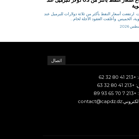
وية
وكالات ارتفعت أسعار النفط بأكثر من ثلاثة دولارات للبرميل عند
خميس. وأغلقت العقود الآجلة لخام...
اتصال
80 32 62
 80 32 63
65 93 89
ني:contact@capdz.dz