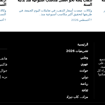
السنة
التس
ر
وكالات صعدت أسعار الذهب، في تعاملات اليوم الجمعة، في
طريقها لتحقيق أكبر مكاسب أسبوعية منذ...
‌التسوية، ال
7 أغسطس 2026
7 أغسطس 2026
الرئيسية
تشريعيات 2026
وطني
هاتف: +213 41 
جتمع،
 على
جهوي
فاكس: +213 41
ية،
جوال: +213 7 70 
راء كل
حوادث
مكنوا
بريد إلكترو
دولي
رياضة
ثقافة
مزاد… كاب ديزاد