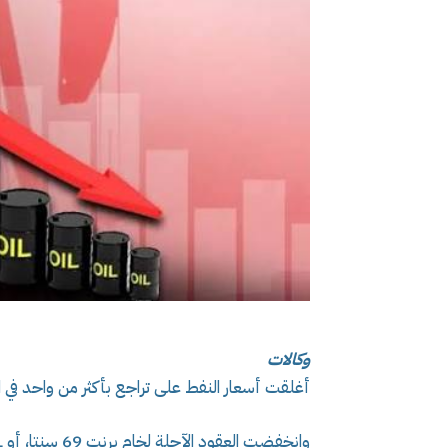
وكالات
أغلقت أسعار النفط على تراجع بأكثر من واحد في ال
وانخفضت العقود الآجلة لخام برنت 69 سنتا، أو 1.1 بالمئة، لتصل إلى 61.07 دولار للبرميل عند التسوية.