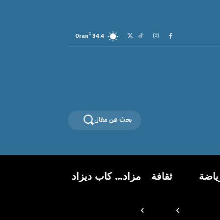
C
Oran
34.4
بحث عن مقال
ياضة
ثقافة
مزاد… كاب ديزاد