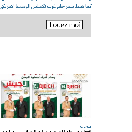
كما هبط سعر خام غرب تكساس الوسيط الأمريكي 79 سنتا، أو 1.4 بالمئة، مسجلا عند التسوية 57.53 دولار
منوعات
افتتاحية مجلة الجيش: حماية الجزائر مسؤولية نبي