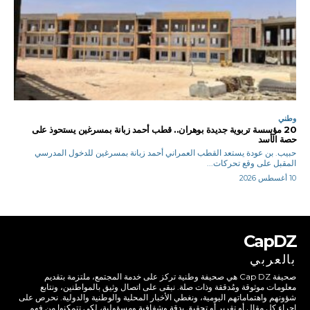
وطني
20 مؤسسة تربوية جديدة بوهران.. قطب أحمد زبانة بمسرغين يستحوذ على
حصة الأسد
حبيب. بن عودة يستعد القطب العمراني أحمد زبانة بمسرغين للدخول المدرسي
المقبل على وقع تحركات...
10 أغسطس 2026
CapDZ
بالعربي
صحيفة Cap DZ هي صحيفة وطنية تركز على خدمة المجتمع، ملتزمة بتقديم
معلومات موثوقة ومُدققة وذات صلة. نبقى على اتصال وثيق بالمواطنين، ونتابع
شؤونهم واهتماماتهم اليومية، ونغطي الأخبار المحلية والوطنية والدولية. نحرص على
إجراء كل مقال أو تقرير أو تحقيق بدقة وشفافية ومسؤولية، لكي تتمكنوا من فهم