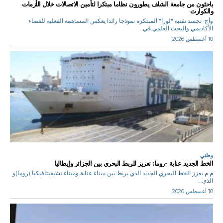
باحثون من جامعة الشلف يطورون نظاما مبتكرا لتأمين الاتصالات خلال الأزمات
والكوارث
وأج تجسد تقنية "لورا" المبتكرة نموذجا رائدا يعكس المساهمة الفعلية للفضاء
الأكاديمي والبحث العلمي في...
10 أغسطس 2026
وطني
الخط الجديد عنابة -روما: تعزيز للربط البحري بين الجزائر وإيطاليا
م م يعزز الخط البحري الجديد الذي يربط بين ميناء عنابة وميناء تشيفيتافيكيا (روما)و
الذي...
10 أغسطس 2026