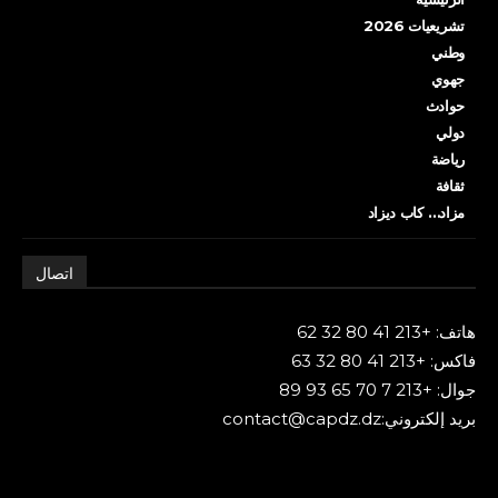
تشريعيات 2026
وطني
جهوي
حوادث
دولي
رياضة
ثقافة
مزاد… كاب ديزاد
اتصال
هاتف: +213 41 80 32 62
فاكس: +213 41 80 32 63
جوال: +213 7 70 65 93 89
بريد إلكتروني:contact@capdz.dz