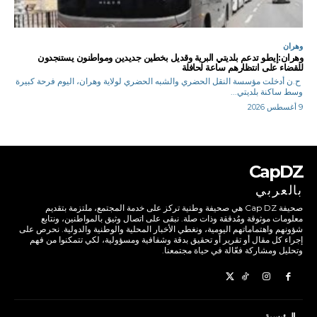
وهران
وهران:إيطو تدعم بلديتي البرية وقديل بخطين جديدين ومواطنون يستنجدون
للقضاء على انتظارهم ساعة لحافلة
ح.ن أدخلت مؤسسة النقل الحضري والشبه الحضري لولاية وهران، اليوم فرحة كبيرة
وسط ساكنة بلديتي...
9 أغسطس 2026
CapDZ
بالعربي
صحيفة Cap DZ هي صحيفة وطنية تركز على خدمة المجتمع، ملتزمة بتقديم
معلومات موثوقة ومُدققة وذات صلة. نبقى على اتصال وثيق بالمواطنين، ونتابع
شؤونهم واهتماماتهم اليومية، ونغطي الأخبار المحلية والوطنية والدولية. نحرص على
إجراء كل مقال أو تقرير أو تحقيق بدقة وشفافية ومسؤولية، لكي تتمكنوا من فهم
وتحليل ومشاركة فعّالة في حياة مجتمعنا.
الرئيسية