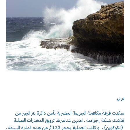
م ن
تمكنت فرقة مكافحة الجريمة الحضرية بأمن دائرة بئر الجير من
تفكيك شبكة إجرامية ، امتهن عناصرها ترويج المخدرات الصلبة
(الكوكايين) ، و كللت العملية بحجز 133غ من هذه المادة السامة ،