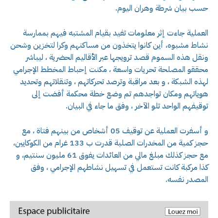
حسب بيان شرطة وهران اليوم.
العملية جاءت إثر معلومات تفيد بقيام المشتبه فيهم بممارسة
نشاط مشبوه، أين كانوا يتخذون من مساكنهم وكرا لتخزين وشحن
ونقل هذه السموم قصد ترويجها عبر الأقاليم الحضرية ، ليباشر
محققو المصلحة تحريات واسعة ، مكنت إحباط المخطط الإجرامي
لهذه الشبكة ، و بعد مراقبة وترصد تحركاتهم ، وتنقلاتهم وتحديد
هوياتهم ومكان تواجدهم تم وضع خطة محكمة أفضت إلى
توقيفهم الواحد تلو الآخر ، وفق ما جاء في البيان.
و أسفرت العملية عن توقيف 05 أشخاص من بينهم فتاة ، مع
حجز كمية من المخدرات الصلبة قدرت ب 133 غرام من الكوكايين،
مع حجز كذلك مبلغ مالي من العائدات يفوق 61 مليون سنتيم، و
كذا مركبة كانت تستعمل في تسهيل نشاطهم الإجرامي ، وفق
المصدر نفسه.