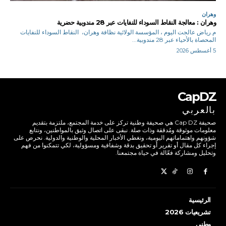
وهران
وهران : معالجة النقاط السوداء للنفايات عبر 28 مندوبية حضرية
م.رياض عالجت اليوم ، المؤسسة الولائية نظافة وهران، النقاط السوداء للنفايات
المحصاة بالأحياء عبر 28 مندوبية...
5 أغسطس 2026
CapDZ
بالعربي
صحيفة Cap DZ هي صحيفة وطنية تركز على خدمة المجتمع، ملتزمة بتقديم
معلومات موثوقة ومُدققة وذات صلة. نبقى على اتصال وثيق بالمواطنين، ونتابع
شؤونهم واهتماماتهم اليومية، ونغطي الأخبار المحلية والوطنية والدولية. نحرص على
إجراء كل مقال أو تقرير أو تحقيق بدقة وشفافية ومسؤولية، لكي تتمكنوا من فهم
وتحليل ومشاركة فعّالة في حياة مجتمعنا.
الرئيسية
تشريعيات 2026
وطني