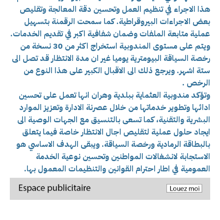
هذا الاجراء في تنظيم العمل وتحسين دقة المعالجة وتقليص
بعض الاجراءات البيروقراطية. كما سمحت الرقمنة بتسهيل
عملية متابعة الملفات وضمان شفافية اكبر في تقديم الخدمات.
ويتم على مستوى المندوبية استخراج اكثر من 30 نسخة من
رخصة السياقة البيومترية يوميا غير ان مدة الانتظار قد تصل الى
ستة اشهر. ويرجع ذلك الى الاقبال الكبير على هذا النوع من
الرخص .
وتؤكد مندوبية العثماية ببلدية وهران انها تعمل على تحسين
ادائها وتطوير خدماتها من خلال عصرنة الادارة وتعزيز الموارد
البشرية والتقنية، كما تسعى بالتنسيق مع الجهات الوصية الى
ايجاد حلول عملية لتقليص اجال الانتظار خاصة فيما يتعلق
بالبطاقة الرمادية ورخصة السياقة. ويبقى الهدف الاساسي هو
الاستجابة لانشغالات المواطنين وتحسين نوعية الخدمة
العمومية في اطار احترام القوانين والتنظيمات المعمول بها.