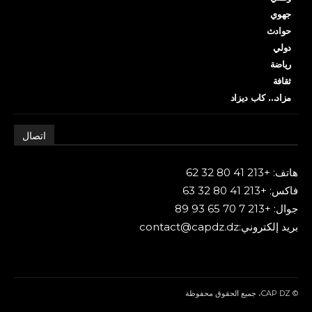
جهوي
حوادث
دولي
رياضة
ثقافة
مزاد… كاب ديزاد
اتصال
هاتف: +213 41 80 32 62
فاكس: +213 41 80 32 63
جوال: +213 7 70 65 93 89
بريد إلكتروني:contact@capdz.dz
© CAP DZ، جميع الحقوق محفوظة