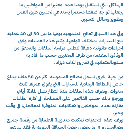
الهياكل التي تستقبل يوميا عددا معتبرا من المواطنين ما
يجعلها تواجه ضغطا مستمرا يستدعي تحسين طرق العمل
وتطوير وسائل التسيير.
وفي هذا السياق تعالج المندوبية يوميا ما بين 30 الى 40 عملية
بيع للسيارات بمختلف انواعها. وتتم هذه العمليات وفق
اجراءات قانونية دقيقة تتطلب دراسة الملفات والتحقق من
الوثائق المقدمة من طرف المعنيين حسب ما افاد به
مندوبالعثمانية في تصريح لكاب ديزاد.
من جهة اخرى تسجل مصالح المندوبية اكثر من 50 ملف ايداع
خاص بالبطاقة الرمادية للسيارات التي يفوق عمرها ثلاث
سنوات. وتعرف هذه الملفات مدة انتظار تصل لثلاثة أيام،
ويرجع ذلك حسب القائمين على المصلحة الى كثرة الطلبات
مقارنة بعدد الموظفين والامكانيات المتوفرة لمعالجتها في وقت
وجيز.
ورغم هذه التحديات تمكنت مندوبية العثماية من رقمنة جميع
مصالحها، و في ما يخص رخصة السياقة البيومترية فقد ساهم