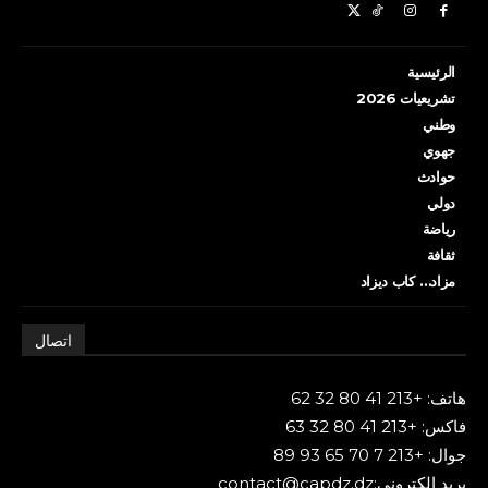
الرئيسية
تشريعيات 2026
وطني
جهوي
حوادث
دولي
رياضة
ثقافة
مزاد… كاب ديزاد
اتصال
هاتف: +213 41 80 32 62
فاكس: +213 41 80 32 63
جوال: +213 7 70 65 93 89
بريد إلكتروني:contact@capdz.dz