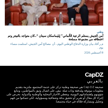
وطني
أمن الجيش يستلم الرعية الألماني” إيليماسكان سينان “..كان متواجد بالنيجر وتم
اختطافه من مجموعة مسلحة
م.ر أفاد بيان وزارة الدفاع الوطني اليوم ، أن مصالح أمن الجيش، استلمت مساء
يوم...
8 أغسطس 2026
CapDZ
بالعربي
صحيفة Cap DZ هي صحيفة وطنية تركز على خدمة المجتمع، ملتزمة بتقديم
معلومات موثوقة ومُدققة وذات صلة. نبقى على اتصال وثيق بالمواطنين، ونتابع
شؤونهم واهتماماتهم اليومية، ونغطي الأخبار المحلية والوطنية والدولية. نحرص على
إجراء كل مقال أو تقرير أو تحقيق بدقة وشفافية ومسؤولية، لكي تتمكنوا من فهم
وتحليل ومشاركة فعّالة في حياة مجتمعنا.