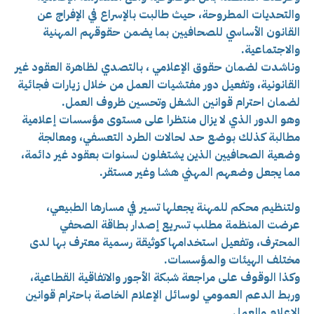
والتحديات المطروحة، حيث طالبت
بالإسراع في الإفراج عن
القانون الأساسي للصحافيين بما يضمن حقوقهم المهنية
والاجتماعية.
وناشدت لضمان حقوق الإعلامي ، بالتصدي لظاهرة العقود غير
القانونية، وتفعيل دور مفتشيات العمل من خلال زيارات فجائية
لضمان احترام قوانين الشغل وتحسين ظروف العمل.
وهو الدور الذي لا يزال منتظرا على مستوى مؤسسات إعلامية
مطالبة كذلك ب
وضع حد لحالات الطرد التعسفي، ومعالجة
وضعية الصحافيين الذين يشتغلون لسنوات بعقود غير دائمة،
مما يجعل وضعهم المهني هشا وغير مستقر.
ولتنظيم محكم للمهنة يجعلها تسير في مسارها الطبيعي،
عرضت المنظمة مطلب تسريع إصدار بطاقة الصحفي
المحترف، وتفعيل استخدامها كوثيقة رسمية معترف بها لدى
مختلف الهيئات والمؤسسات.
وكذا الوقوف على مراجعة شبكة الأجور والاتفاقية القطاعية،
وربط الدعم العمومي لوسائل الإعلام الخاصة باحترام قوانين
الإعلام والعمل.