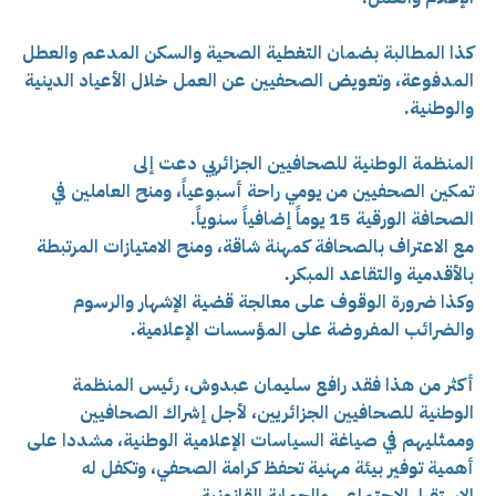
كذا المطالبة بضمان التغطية الصحية والسكن المدعم والعطل
المدفوعة، وتعويض الصحفيين عن العمل خلال الأعياد الدينية
والوطنية.
المنظمة الوطنية للصحافيين الجزائريي دعت إلى
تمكين الصحفيين من يومي راحة أسبوعياً، ومنح العاملين في
الصحافة الورقية 15 يوماً إضافياً سنوياً.
مع الاعتراف بالصحافة كمهنة شاقة، ومنح الامتيازات المرتبطة
بالأقدمية والتقاعد المبكر.
وكذا ضرورة الوقوف على معالجة قضية الإشهار والرسوم
والضرائب المفروضة على المؤسسات الإعلامية.
أكثر من هذا فقد رافع سليمان عبدوش، رئيس المنظمة
الوطنية للصحافيين الجزائريين، لأجل إشراك الصحافيين
وممثليهم في صياغة السياسات الإعلامية الوطنية، مشددا على
أهمية توفير بيئة مهنية تحفظ كرامة الصحفي، وتكفل له
الاستقرار الاجتماعي والحماية القانونية.