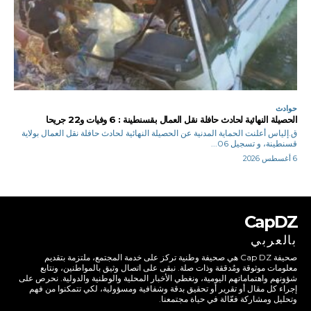
حوادث
الحصيلة النهائية لحادث حافلة نقل العمال بقسنطينة : 6 وفيات و22 جريحا
ق.إلياس أعلنت الحماية المدنية عن الحصيلة النهائية لحادث حافلة نقل العمال بولاية
قسنطينة، و تسجيل 06...
6 أغسطس 2026
CapDZ
بالعربي
صحيفة Cap DZ هي صحيفة وطنية تركز على خدمة المجتمع، ملتزمة بتقديم
معلومات موثوقة ومُدققة وذات صلة. نبقى على اتصال وثيق بالمواطنين، ونتابع
شؤونهم واهتماماتهم اليومية، ونغطي الأخبار المحلية والوطنية والدولية. نحرص على
إجراء كل مقال أو تقرير أو تحقيق بدقة وشفافية ومسؤولية، لكي تتمكنوا من فهم
وتحليل ومشاركة فعّالة في حياة مجتمعنا.