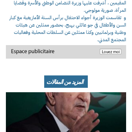
المقيمين ، أشرفت عليها وزيرة التضامن الوطني والأسرة وقضايا
المرأة، صورية مولوجي.
و تقاسمت الوزيرة أجواء الاحتفال برأس السنة الأمازيغية مع كبار
السن والأطفال في جو عائلي بهيج، بحضور ممثلين عن هيئات
وطنية وبرلمانيين وكذا ممثلين عن السلطات المحلية وفعاليات
المجتمع المدني.
المزيد من المقالات