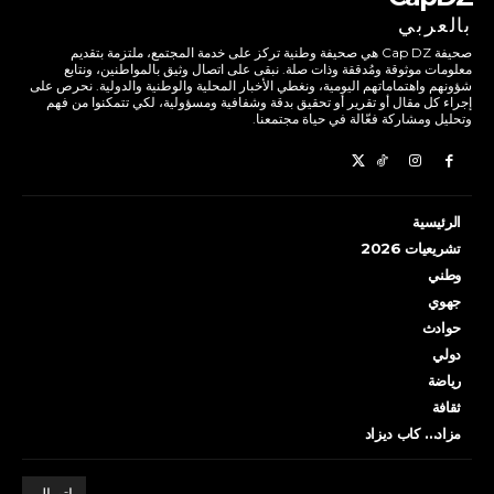
بالعربي
صحيفة Cap DZ هي صحيفة وطنية تركز على خدمة المجتمع، ملتزمة بتقديم
معلومات موثوقة ومُدققة وذات صلة. نبقى على اتصال وثيق بالمواطنين، ونتابع
شؤونهم واهتماماتهم اليومية، ونغطي الأخبار المحلية والوطنية والدولية. نحرص على
إجراء كل مقال أو تقرير أو تحقيق بدقة وشفافية ومسؤولية، لكي تتمكنوا من فهم
وتحليل ومشاركة فعّالة في حياة مجتمعنا.
الرئيسية
تشريعيات 2026
وطني
جهوي
حوادث
دولي
رياضة
ثقافة
مزاد… كاب ديزاد