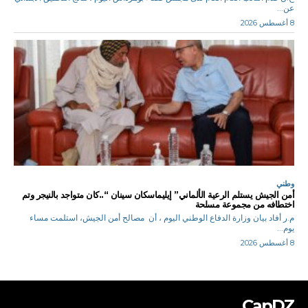
عن...
8 أغسطس 2026
وطني
أمن الجيش يستلم الرعية الألماني” إيليماسكان سينان “..كان متواجد بالنيجر وتم
اختطافه من مجموعة مسلحة
م.ر أفاد بيان وزارة الدفاع الوطني اليوم ، أن مصالح أمن الجيش، استلمت مساء
يوم...
8 أغسطس 2026
CapDZ