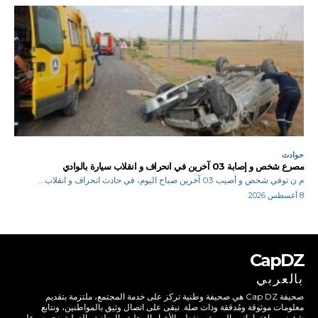
حوادث
مصرع شخص و إصابة 03 آخرين في انحراف و انقلاب سيارة بالوادي
م ن توفي شخص و أصيب 03 آخرين صباح اليوم، في حادث انحراف و انقلاب...
8 أغسطس 2026
CapDZ
بالعربي
صحيفة Cap DZ هي صحيفة وطنية تركز على خدمة المجتمع، ملتزمة بتقديم
معلومات موثوقة ومُدققة وذات صلة. نبقى على اتصال وثيق بالمواطنين، ونتابع
شؤونهم واهتماماتهم اليومية، ونغطي الأخبار المحلية والوطنية والدولية. نحرص على