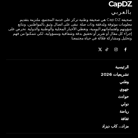
CapDZ
بالعربي
صحيفة Cap DZ هي صحيفة وطنية تركز على خدمة المجتمع، ملتزمة بتقديم
معلومات موثوقة ومُدققة وذات صلة. نبقى على اتصال وثيق بالمواطنين، ونتابع
شؤونهم واهتماماتهم اليومية، ونغطي الأخبار المحلية والوطنية والدولية. نحرص على
إجراء كل مقال أو تقرير أو تحقيق بدقة وشفافية ومسؤولية، لكي تتمكنوا من فهم
وتحليل ومشاركة فعّالة في حياة مجتمعنا.
الرئيسية
تشريعيات 2026
وطني
جهوي
حوادث
دولي
رياضة
ثقافة
مزاد… كاب ديزاد