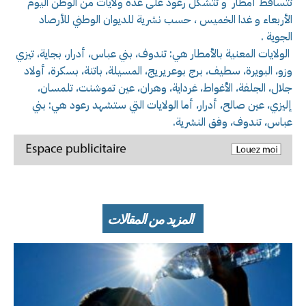
تتساقط أمطار و تتشكل رعود على عدة ولايات من الوطن اليوم
الأربعاء و غدا الخميس ، حسب نشرية للديوان الوطني للأرصاد
الجوية .
الولايات المعنية بالأمطار هي: تندوف، بني عباس، أدرار، بجاية، تيزي
وزو، البويرة، سطيف، برج بوعريريج، المسيلة، باتنة، بسكرة، أولاد
جلال، الجلفة، الأغواط، غرداية، وهران، عين تموشنت، تلمسان،
إليزي، عين صالح، أدرار، أما الولايات التي ستشهد رعود هي: بني
عباس، تندوف، وفق النشرية.
المزيد من المقالات