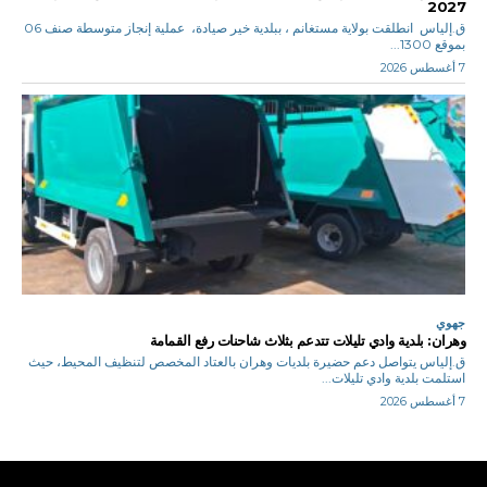
2027
ق.إلياس انطلقت بولاية مستغانم ، ببلدية خير صيادة، عملية إنجاز متوسطة صنف 06
بموقع 1300...
7 أغسطس 2026
جهوي
وهران: بلدية وادي تليلات تتدعم بثلاث شاحنات رفع القمامة
ق.إلياس يتواصل دعم حضيرة بلديات وهران بالعتاد المخصص لتنظيف المحيط، حيث
استلمت بلدية وادي تليلات...
7 أغسطس 2026