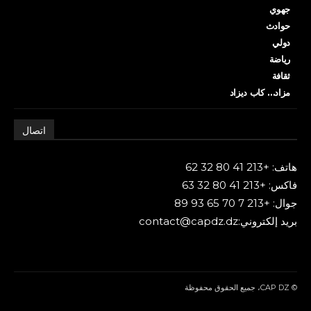
جهوي
حوادث
دولي
رياضة
ثقافة
مزاد… كاب ديزاد
اتصال
هاتف: +213 41 80 32 62
فاكس: +213 41 80 32 63
جوال: +213 7 70 65 93 89
بريد إلكتروني:contact@capdz.dz
© CAP DZ، جميع الحقوق محفوظة