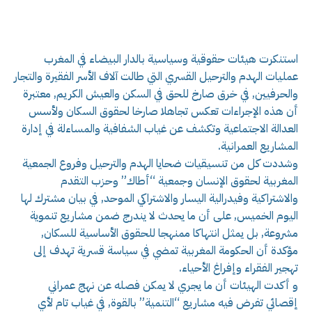
استنكرت هيئات حقوقية وسياسية بالدار البيضاء في المغرب
عمليات الهدم والترحيل القسري التي طالت آلاف الأسر الفقيرة والتجار
والحرفيين, في خرق صارخ للحق في السكن والعيش الكريم, معتبرة
أن هذه الإجراءات تعكس تجاهلا صارخا لحقوق السكان ولأسس
العدالة الاجتماعية وتكشف عن غياب الشفافية والمساءلة في إدارة
المشاريع العمرانية.
وشددت كل من تنسيقيات ضحايا الهدم والترحيل وفروع الجمعية
المغربية لحقوق الإنسان وجمعية “أطاك” وحزب التقدم
والاشتراكية وفيدرالية اليسار والاشتراكي الموحد, في بيان مشترك لها
اليوم الخميس, على أن ما يحدث لا يندرج ضمن مشاريع تنموية
مشروعة, بل يمثل انتهاكا ممنهجا للحقوق الأساسية للسكان,
مؤكدة أن الحكومة المغربية تمضي في سياسة قسرية تهدف إلى
تهجير الفقراء وإفراغ الأحياء.
و أكدت الهيئات أن ما يجري لا يمكن فصله عن نهج عمراني
إقصائي تفرض فيه مشاريع “التنمية” بالقوة, في غياب تام لأي