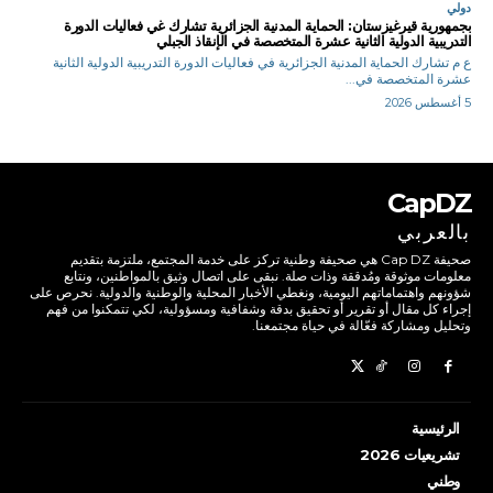
دولي
بجمهورية قيرغيزستان: الحماية المدنية الجزائرية تشارك غي فعاليات الدورة
التدريبية الدولية الثانية عشرة المتخصصة في الإنقاذ الجبلي
ع م تشارك الحماية المدنية الجزائرية في فعاليات الدورة التدريبية الدولية الثانية
عشرة المتخصصة في...
5 أغسطس 2026
CapDZ
بالعربي
صحيفة Cap DZ هي صحيفة وطنية تركز على خدمة المجتمع، ملتزمة بتقديم
معلومات موثوقة ومُدققة وذات صلة. نبقى على اتصال وثيق بالمواطنين، ونتابع
شؤونهم واهتماماتهم اليومية، ونغطي الأخبار المحلية والوطنية والدولية. نحرص على
إجراء كل مقال أو تقرير أو تحقيق بدقة وشفافية ومسؤولية، لكي تتمكنوا من فهم
وتحليل ومشاركة فعّالة في حياة مجتمعنا.
الرئيسية
تشريعيات 2026
وطني