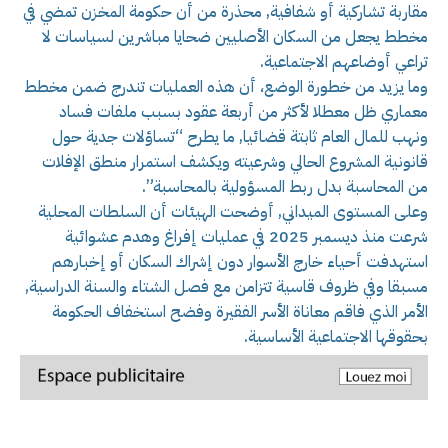
مقاربة تشاركية أو شفافية, محذرة من أن حكومة المخزن تمضي في
مخطط يجعل من السكان الأصليين ضحايا مباشرين لسياسات لا
تراعي أوضاعهم الاجتماعية.
وما يزيد من خطورة الوضع، أن هذه العمليات تندرج ضمن مخطط
معماري ظل معطلا لأكثر من أربعة عقود بسبب ملفات فساد
ونهب للمال العام ثابتة قضائيا, ما يطرح “تساؤلات جدية حول
قانونية المشروع الحالي وشرعيته ويكشف استمرار منطق الإفلات
من المحاسبة بدل ربط المسؤولية بالمحاسبة”.
وعلى المستوى الميداني, أوضحت الهيئات أن السلطات المحلية
شرعت منذ ديسمبر 2025 في عمليات إفراغ وهدم عشوائية
استهدفت أحياء خارج الأسوار دون إشراك السكان أو إخبارهم
مسبقا وفي ظروف قاسية تتزامن مع فصل الشتاء والسنة الدراسية,
الأمر الذي فاقم معاناة الأسر الفقيرة وفضح استخفاف الحكومة
بحقوقها الاجتماعية الأساسية.