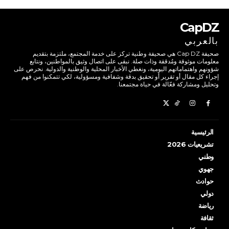
CapDZ
بالعربي
صحيفة Cap DZ هي صحيفة وطنية تركز على خدمة المجتمع، ملتزمة بتقديم
معلومات موثوقة ومُدققة وذات صلة. نبقى على اتصال وثيق بالمواطنين، ونتابع
شؤونهم واهتماماتهم اليومية، ونغطي الأخبار المحلية والوطنية والدولية. نحرص على
إجراء كل مقال أو تقرير أو تحقيق بدقة وشفافية ومسؤولية، لكي تتمكنوا من فهم
وتحليل ومشاركة فعّالة في حياة مجتمعنا.
الرئيسية
تشريعيات 2026
وطني
جهوي
حوادث
دولي
رياضة
ثقافة