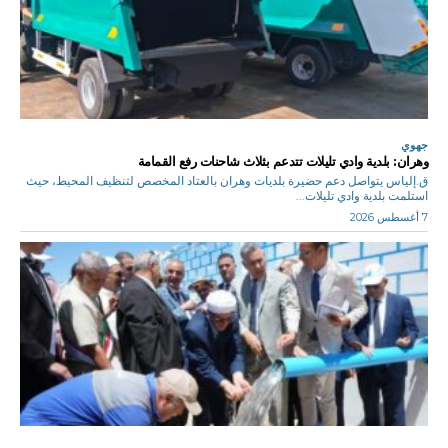
جهوي
وهران: بلدية وادي تليلات تتدعم بثلاث شاحنات رفع القمامة
ق.إلياس يتواصل دعم حضيرة بلديات وهران بالعتاد المخصص لتنظيف المحيط، حيث
استلمت بلدية وادي تليلات...
7 أغسطس 2026