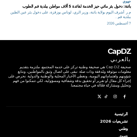
جهوي
باتنة: دخول بئر مائي حيز الخدمة لفائدة 5 آلاف مواطن ببلدية فم الطوب
م.ر أشرف اليوم بولاية باتنة، وزير الري، لوناس بوزقزة، على دخول بئر عين الطين
ببلدية فم...
7 أغسطس 2026
CapDZ
بالعربي
صحيفة Cap DZ هي صحيفة وطنية تركز على خدمة المجتمع، ملتزمة بتقديم
معلومات موثوقة ومُدققة وذات صلة. نبقى على اتصال وثيق بالمواطنين، ونتابع
شؤونهم واهتماماتهم اليومية، ونغطي الأخبار المحلية والوطنية والدولية. نحرص على
إجراء كل مقال أو تقرير أو تحقيق بدقة وشفافية ومسؤولية، لكي تتمكنوا من فهم
وتحليل ومشاركة فعّالة في حياة مجتمعنا.
الرئيسية
تشريعيات 2026
وطني
جهوي