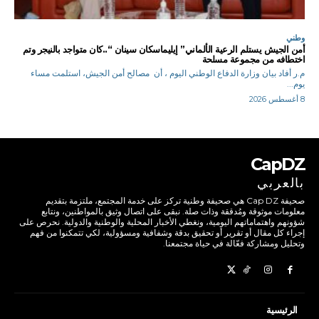
وطني
أمن الجيش يستلم الرعية الألماني” إيليماسكان سينان “..كان متواجد بالنيجر وتم
اختطافه من مجموعة مسلحة
م.ر أفاد بيان وزارة الدفاع الوطني اليوم ، أن مصالح أمن الجيش، استلمت مساء
يوم...
8 أغسطس 2026
CapDZ
بالعربي
صحيفة Cap DZ هي صحيفة وطنية تركز على خدمة المجتمع، ملتزمة بتقديم
معلومات موثوقة ومُدققة وذات صلة. نبقى على اتصال وثيق بالمواطنين، ونتابع
شؤونهم واهتماماتهم اليومية، ونغطي الأخبار المحلية والوطنية والدولية. نحرص على
إجراء كل مقال أو تقرير أو تحقيق بدقة وشفافية ومسؤولية، لكي تتمكنوا من فهم
وتحليل ومشاركة فعّالة في حياة مجتمعنا.
الرئيسية