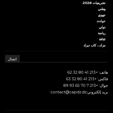
تشريعيات 2026
وطني
جهوي
حوادث
دولي
رياضة
ثقافة
مزاد… كاب ديزاد
اتصال
هاتف: +213 41 80 32 62
فاكس: +213 41 80 32 63
جوال: +213 7 70 65 93 89
بريد إلكتروني:contact@capdz.dz