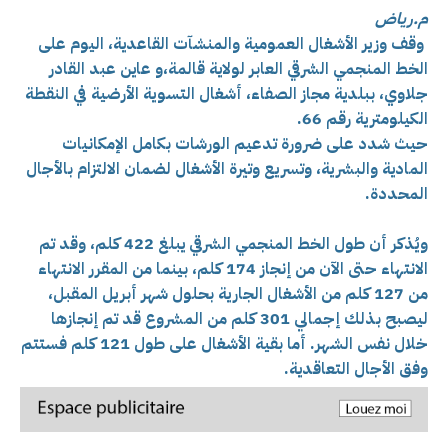
م.رياض
وقف وزير الأشغال العمومية والمنشآت القاعدية، اليوم على
الخط المنجمي الشرقي العابر لولاية قالمة،و عاين عبد القادر
جلاوي، ببلدية مجاز الصفاء، أشغال التسوية الأرضية في النقطة
الكيلومترية رقم 66.
حيث شدد على ضرورة تدعيم الورشات بكامل الإمكانيات
المادية والبشرية، وتسريع وتيرة الأشغال لضمان الالتزام بالأجال
المحددة.
ويُذكر أن طول الخط المنجمي الشرقي يبلغ 422 كلم، وقد تم
الانتهاء حتى الآن من إنجاز 174 كلم، بينما من المقرر الانتهاء
من 127 كلم من الأشغال الجارية بحلول شهر أبريل المقبل،
ليصبح بذلك إجمالي 301 كلم من المشروع قد تم إنجازها
خلال نفس الشهر. أما بقية الأشغال على طول 121 كلم فستتم
وفق الأجال التعاقدية.