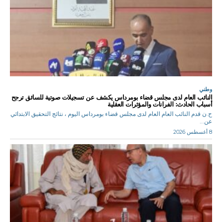
وطني
النائب العام لدى مجلس قضاء بومرداس يكشف عن تسجيلات صوتية للسائق ترجح
أسباب الحادث: الفرانات والمؤثرات العقلية
ح.ن قدم النائب العام العام لدى مجلس قضاء بومرداس اليوم ، نتائج التحقيق الابتدائي
عن...
8 أغسطس 2026