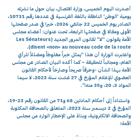
أصدرت اليوم الخميس، وزارة الاتصال، بيان حول ما نشرته
يومية ‘الوطن’ الناطقة باللغة الفرنسية في عددها رقم 10731،
الصادر يوم الخميس 22 جانفي 2026، خبرا في صدر صفحتها
الأولى ومقالا في صفحتها الرابعة، تحت عنوان: أعضاء مجلس
الأمة يقولون “لا” لقانون المرور الجديد (Les Sénateurs
disent «non» au nouveau code de la route).
واعتبرت الوزارة أن هذا “يمثل خبراً مغلوطاً ومضللاً للرأي
العام، ومجانباً للحقيقة – كما أكده البيان الصادر عن مجلس
الأمة بهذا الشأن -وخرقاً صريحاً وصارخاً لأحكام القانون
العضوي للإعلام المؤرخ في 27 غشت سنة 2023، لا سيما
المواد 3، 20، و35 منه؛”.
واستناداً إلى أحكام المادتين 68 و71 من القانون رقم 23-19،
المؤرخ في 2 ديسمبر سنة 2023، المتعلق بالصحافة المكتوبة
والصحافة الالكترونية، وبناءً على الإخطار الوارد من مجلس
الأمة؛