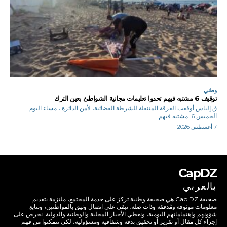
وطني
توقيف 6 مشتبه فيهم تحدوا تعليمات مجانية الشواطئ بعين الترك
ق.إلياس أوقفت الفرقة المتنقلة للشرطة القضائية، لأمن الدائرة ، مساء اليوم
الخميس 6 مشتبه فيهم...
7 أغسطس 2026
CapDZ
بالعربي
صحيفة Cap DZ هي صحيفة وطنية تركز على خدمة المجتمع، ملتزمة بتقديم
معلومات موثوقة ومُدققة وذات صلة. نبقى على اتصال وثيق بالمواطنين، ونتابع
شؤونهم واهتماماتهم اليومية، ونغطي الأخبار المحلية والوطنية والدولية. نحرص على
إجراء كل مقال أو تقرير أو تحقيق بدقة وشفافية ومسؤولية، لكي تتمكنوا من فهم