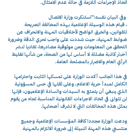
اتخاذ الإجراءات اللازمة في حالة عدم الامتثال.
وفي البيان نفسه:”استنكرت وزارة الاتصال
، قيام هذه الوسيلة الإعلامية بهذه المخالفة الصريحة
للقوانين، والخرق الواضح لأخلاقيات المهنة والانحراف عن
ضوابط المهنية، حيث شددت على واجب تحري الدقة وضرورة
التحقق من المعلومات ومن موثوقية مصادرها، تفاديا لنشر
أخبار كاذبة مضللة لا أساس لها من الصحة، من شأنها تغليط
الرأي العام والاضرار بالمصلحة العامة.
في هذا الجانب أكدت الوزارة على تمسكها الثابت واحترامها
الكامل لمبدأ حرية الاعلام، وعلى ثقتها في حس المسؤولية
الذي ينبغي أن يتمتع به السيدات والسادة الإعلاميون، فإنها
لن تتوانى في اتخاذ الاجراءات القانونية المناسبة تجاه من يقوم
بمثل هذه المخالفات التي لا تشرف أصحابها.
ودعت الوزارة مجددا كافة المؤسسات الإعلامية وجميع
منتسبي هذه المهنة النبيلة إلى ضرورة الالتزام بالمهنية