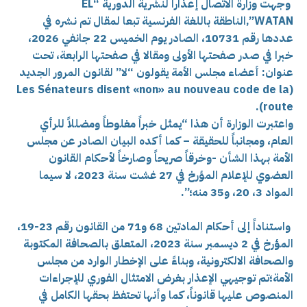
وجهت وزارة الاتصال إعذاراً لنشرية الدورية “EL
WATAN”,الناطقة باللغة الفرنسية تبعا لمقال تم نشره في
عددها رقم 10731، الصادر يوم الخميس 22 جانفي 2026،
خبرا في صدر صفحتها الأولى ومقالا في صفحتها الرابعة، تحت
عنوان: أعضاء مجلس الأمة يقولون “لا” لقانون المرور الجديد
(Les Sénateurs disent «non» au nouveau code de la
route).
واعتبرت الوزارة أن هذا “يمثل خبراً مغلوطاً ومضللاً للرأي
العام، ومجانباً للحقيقة – كما أكده البيان الصادر عن مجلس
الأمة بهذا الشأن -وخرقاً صريحاً وصارخاً لأحكام القانون
العضوي للإعلام المؤرخ في 27 غشت سنة 2023، لا سيما
المواد 3، 20، و35 منه؛”.
واستناداً إلى أحكام المادتين 68 و71 من القانون رقم 23-19،
المؤرخ في 2 ديسمبر سنة 2023، المتعلق بالصحافة المكتوبة
والصحافة الالكترونية، وبناءً على الإخطار الوارد من مجلس
الأمة؛تم توجيهي الإعذار
بغرض الامتثال الفوري للإجراءات
المنصوص عليها قانوناً، كما وأنها تحتفظ بحقها الكامل في