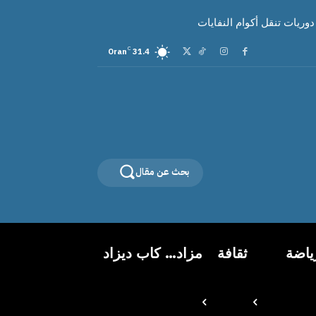
C
Oran
31.4
بحث عن مقال
ياضة
ثقافة
مزاد… كاب ديزاد