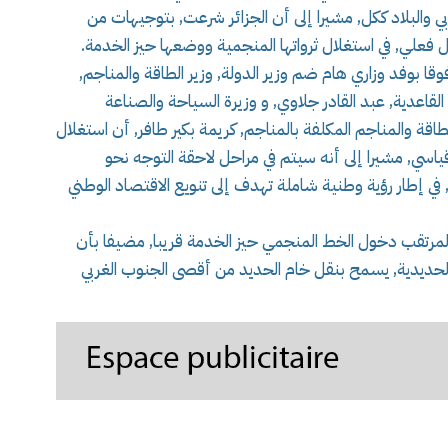
 والبلاد ككل, مشيرا إلى أن الجزائر شرعت, بتوجيهات من
فعلي, في استغلال ثرواتها المنجمية ووضعها حيز الخدمة.
 بوفد وزاري هام ضم وزير الدولة, وزير الطاقة والمناجم,
قاعدية, عبد القادر جلاوي, و وزيرة السياحة والصناعة
لطاقة والمناجم المكلفة بالمناجم, كريمة بكير طافر, أن استغلال
اسي, مشيرا إلى أنه سيتم في مراحل لاحقة التوجه نحو
 في إطار رؤية وطنية شاملة تهدف إلى تنويع الاقتصاد الوطني
مرتقب دخول الخط المنجمي حيز الخدمة قريبا, مضيفا بأن
لحديدية, يسمح بنقل خام الحديد من أقصى الجنوب الغربي