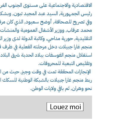
الاقتصادية والاجتماعية على مستوى الجنوب الغربي
رئيس الجمهورية, السيد عبد المجيد تبون, وبشكل 
وفي تصريح للصحافة, أوضح سعيود, الذي كان مرفوقا
محمد عرقاب, ووزير الأشغال العمومية والمنشآت ال
التقليدية, حورية مداحي, وكاتبة الدولة لدى وزير ا
منجم غارا جبيلات دخل مرحلته الفعلية في ظرف قي
استغلال منجم الفوسفات ببلاد الحدبة شرق البلاد,
وتقليص التبعية للمحروقات.
الإنجازات المحققة تمت في وقت وجيز, حيث من ال
ربط منجم غارا جبيلات بالشبكة الوطنية للسكك ا
نحو وهران, ثم باقي ولايات الوطن.