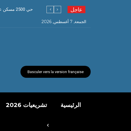
عاجل
حي 2500 مسكن عدل إيلوا P السانية بعد تنظيفه من المواطنين يستنجدون بالبلدية لتخصيص دوريات تنقل أكوام النفايات
الجمعة, 7 أغسطس, 2026
Basculer vers la version française
الرئيسية
تشريعيات 2026