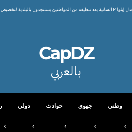
CapDZ
بالعربي
وطني
جهوي
حوادث
دولي
ر