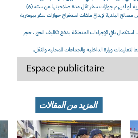
2026م ، الذين لا يحوزون على جوازات سفر بيومترية أو لديهم جوازات سفر تقل مدة صلاحيتها عن ستة (6)
2 ماي 2026 ، إلى التقرب من مصالح البلدية لإيداع ملفات استخراج جوازات سفر بيومترية
 استكمال باقي الإجراءات المتعلقة بدفع تكاليف الحج ، حجز
 لتعليمات وزارة الداخلية والجماعات المحلية والنقل.
المزيد من المقالات