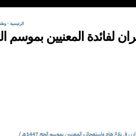
الرئيسية
وطن
ران لفائدة المعنيين بموسم ا
أعلنت مديرية التنظيم والشؤون العامة لولاية وهران ، في بلاغ هام واستعجالي، المعنيين بموسم الحج 1447هـ /