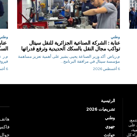
وطني
وطني
عنابة : الشركة الصناعية الجزائرية للنقل سيتال
عناب
تواكب مجال النقل بالسكك الحديدية وترفع قدراتها
السككية
م.رياض أكد وزير الصناعة يحيى بشير على أهمية تعزيز مساهمة
م
مؤسسة سيتال في مرافقة البرنامج...
فيروفي
6 أغسطس 2026
6 أغسطس 2026
الرئيسية
تشريعيات 2026
وطني
هاتف: +213 41 
جتمع،
 على
جهوي
فاكس: +213 41
ية،
جوال: +213 7 70 
راء كل
حوادث