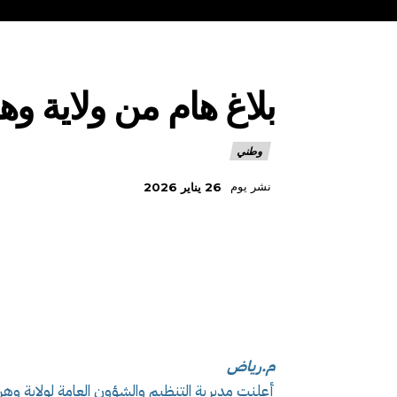
بلاغ هام من ولاية وه
وطني
نشر يوم
26 يناير 2026
م.رياض