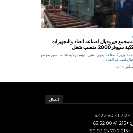
ة:مجمع فيروفيال لصناعة العتاد والتجهيزات
 سيوفر2000 منصب شغل
.ر تفقد وزير الصناعة يحيى بشير اليوم بولاية عنابة ، سير مجمع
ال لصناعة العتاد...
اتصال
80 32 62
 80 32 63
65 93 89