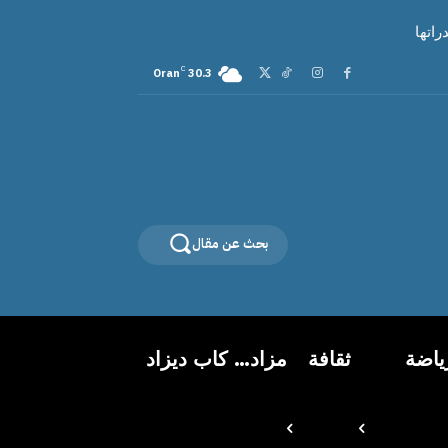
راتها
C
Oran
30.3
بحث عن مقال
ياضة
ثقافة
مزاد… كاب ديزاد