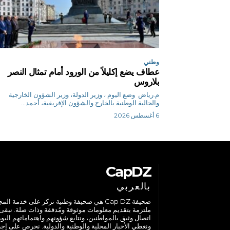
وطني
عطاف يضع إكليلاً من الورود أمام تمثال النصر
بلاروس
م.رياض وضع اليوم ، وزير الدولة، وزير الشؤون الخارجية
والجالية الوطنية بالخارج والشؤون الإفريقية، أحمد...
6 أغسطس 2026
CapDZ
بالعربي
صحيفة Cap DZ هي صحيفة وطنية تركز على خدمة الم
ملتزمة بتقديم معلومات موثوقة ومُدققة وذات صلة. نبقى
اتصال وثيق بالمواطنين، ونتابع شؤونهم واهتماماتهم اليوم
ونغطي الأخبار المحلية والوطنية والدولية. نحرص على إج