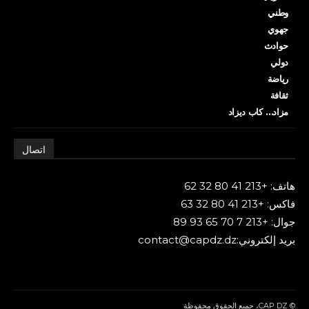
وطني
جهوي
حوادث
دولي
رياضة
ثقافة
مزاد… كاب ديزاد
اتصال
هاتف: +213 41 80 32 62
فاكس: +213 41 80 32 63
جوال: +213 7 70 65 93 89
بريد إلكتروني:contact@capdz.dz
© CAP DZ، جميع الحقوق محفوظة