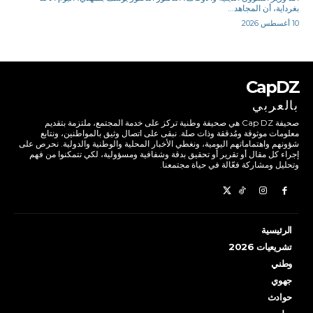
بغرداية، أن المجاهد...
10 أغسطس 2026
CapDZ
بالعربي
صحيفة Cap DZ هي صحيفة وطنية تركز على خدمة المجتمع، ملتزمة بتقديم
معلومات موثوقة ومُدققة وذات صلة. نبقى على اتصال وثيق بالمواطنين، ونتابع
شؤونهم واهتماماتهم اليومية، ونغطي الأخبار المحلية والوطنية والدولية. نحرص على
إجراء كل مقال أو تقرير أو تحقيق بدقة وشفافية ومسؤولية، لكي تتمكنوا من فهم
وتحليل ومشاركة فعّالة في حياة مجتمعنا.
الرئيسية
تشريعيات 2026
وطني
جهوي
حوادث