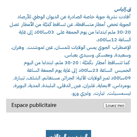
ق.إلياس
أفادت نشرية جوية خاصة الصادرة عن الديوان الوطني للأرصاد
الجوية تخص أمطار متساقطة، عن تساقط كَمَيَّة من الأمطار تصل
20-30 ملم ابتداءا من يوم الجمعة على 03سا00د إلى غاية
الساعة 12سا00د.
الإضطراب الجوي يمس الولايات تلمسان, عين تموشنت, وهران,
وسعيدة, ومعسكر, وسيدي بعباس.
كما تتساقط أمطار بكَمَيَّة : 20-30 ملم، ابتداءا من اليوم
الخميس الساعة 23سا00د إلى غاية يوم الجمعة الساعة
09سا00د تميز الولايات الآتية: الجزائر, مستغانم, الشلف, تيبازة,
بومرداس, #بجاية, غليزان, عين_الدفلى, البليدة, المدية, البويرة,
تيسمسيلت, تيارت, وتيزي وزو.
المزيد من المقالات