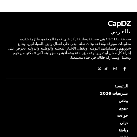
CapDZ
بالعربي
صحيفة Cap DZ هي صحيفة وطنية تركز على خدمة المجتمع، ملتزمة بتقديم
معلومات موثوقة ومُدققة وذات صلة. نبقى على اتصال وثيق بالمواطنين، ونتابع
شؤونهم واهتماماتهم اليومية، ونغطي الأخبار المحلية والوطنية والدولية. نحرص على
إجراء كل مقال أو تقرير أو تحقيق بدقة وشفافية ومسؤولية، لكي تتمكنوا من فهم
وتحليل ومشاركة فعّالة في حياة مجتمعنا.
الرئيسية
تشريعيات 2026
وطني
جهوي
حوادث
دولي
رياضة