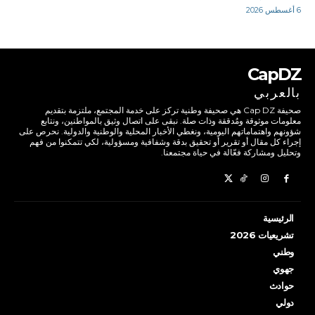
6 أغسطس 2026
CapDZ
بالعربي
صحيفة Cap DZ هي صحيفة وطنية تركز على خدمة المجتمع، ملتزمة بتقديم
معلومات موثوقة ومُدققة وذات صلة. نبقى على اتصال وثيق بالمواطنين، ونتابع
شؤونهم واهتماماتهم اليومية، ونغطي الأخبار المحلية والوطنية والدولية. نحرص على
إجراء كل مقال أو تقرير أو تحقيق بدقة وشفافية ومسؤولية، لكي تتمكنوا من فهم
وتحليل ومشاركة فعّالة في حياة مجتمعنا.
الرئيسية
تشريعيات 2026
وطني
جهوي
حوادث
دولي