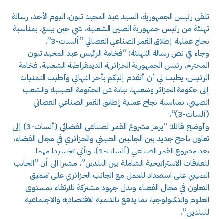
تلقى رئيس الجمهورية، السيد عبد المجيد تبون، اليوم الأحد، رسالة
تهنئة من رئيس جمهورية الصين الشعبية، شي جين بينغ، بمناسبة
نجاح عملية إطلاق القمر الصناعي الفضائي “ألسات-3”.
وجاء في نص رسالة التهنئة: “فخامة الرئيس عبد المجيد تبون
المحترم، رئيس الجمهورية الجزائرية الديمقراطية الشعبية، فخامة
الرئيس، يطيب لي أن أتقدم إليكم بأحر التهاني وأطيب التمنيات
إلى حكومة الجزائر وشعبها، نيابة عن الحكومة الصينية والشعب
الصيني، بمناسبة نجاح عملية إطلاق القمر الصناعي الفضائي
(ألسات-3)”.
وأوضح قائلا: “يرمز مشروع القمر الصناعي الفضائي (ألسات-3) إلى
تعاون ناجح جديد بين الجانبين الصيني والجزائري في مجال الفضاء،
بعد مشروع القمر الصناعي (ألسات-1)، ويأتي تجسيدا مهما
للعلاقات الاستراتيجية الشاملة بين البلدين”، مشيرا الى أن “الجانب
الصيني على استعداد للعمل مع الجانب الجزائري على تعميق
التعاون في مجال الفضاء وبذل جهود مشتركة للارتقاء بمستوى
العلوم والتكنولوجيا، بما يدفع بالتنمية الاقتصادية والاجتماعية
للبلدين”.