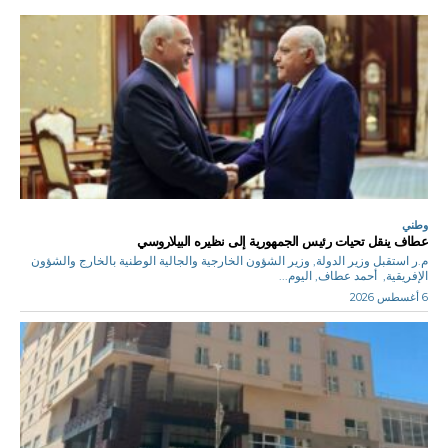
وطني
عطاف ينقل تحيات رئيس الجمهورية إلى نظيره البيلاروسي
م.ر استقبل وزير الدولة, وزير الشؤون الخارجية والجالية الوطنية بالخارج والشؤون
الإفريقية, أحمد عطاف, اليوم...
6 أغسطس 2026