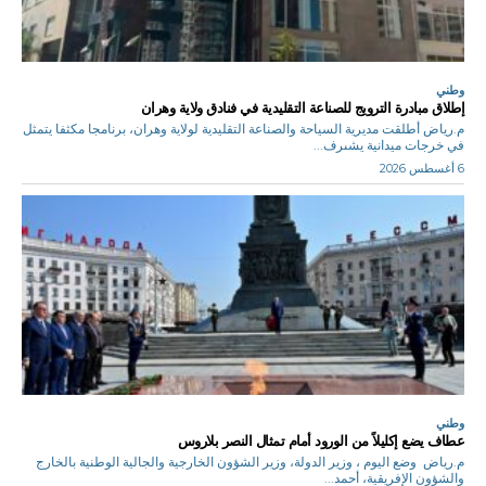
وطني
إطلاق مبادرة الترويج للصناعة التقليدية في فنادق ولاية وهران
م.رياض أطلقت مديرية السياحة والصناعة التقليدية لولاية وهران، برنامجا مكثفا يتمثل
في خرجات ميدانية يشىرف...
6 أغسطس 2026
وطني
عطاف يضع إكليلاً من الورود أمام تمثال النصر بلاروس
م.رياض وضع اليوم ، وزير الدولة، وزير الشؤون الخارجية والجالية الوطنية بالخارج
والشؤون الإفريقية، أحمد...