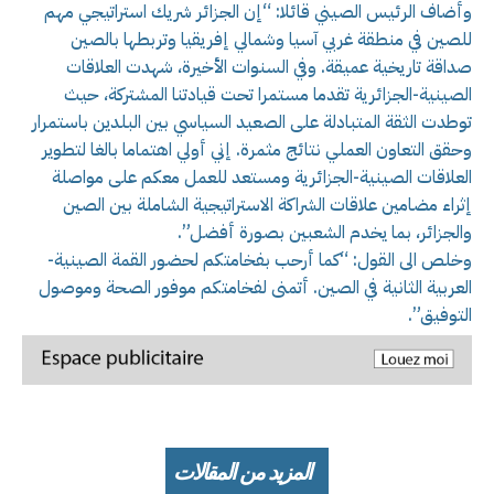
وأضاف الرئيس الصيني قائلا: “إن الجزائر شريك استراتيجي مهم
للصين في منطقة غربي آسيا وشمالي إفريقيا وتربطها بالصين
صداقة تاريخية عميقة. وفي السنوات الأخيرة، شهدت العلاقات
الصينية-الجزائرية تقدما مستمرا تحت قيادتنا المشتركة، حيث
توطدت الثقة المتبادلة على الصعيد السياسي بين البلدين باستمرار
وحقق التعاون العملي نتائج مثمرة. إني أولي اهتماما بالغا لتطوير
العلاقات الصينية-الجزائرية ومستعد للعمل معكم على مواصلة
إثراء مضامين علاقات الشراكة الاستراتيجية الشاملة بين الصين
والجزائر، بما يخدم الشعبين بصورة أفضل”.
وخلص الى القول: “كما أرحب بفخامتكم لحضور القمة الصينية-
العربية الثانية في الصين. أتمنى لفخامتكم موفور الصحة وموصول
التوفيق”.
المزيد من المقالات