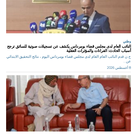
وطني
النائب العام لدى مجلس قضاء بومرداس يكشف عن تسجيلات صوتية للسائق ترجح
أسباب الحادث: الفرانات والمؤثرات العقلية
ح.ن قدم النائب العام العام لدى مجلس قضاء بومرداس اليوم ، نتائج التحقيق الابتدائي
عن...
8 أغسطس 2026