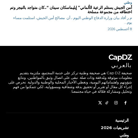
وطني
أمن الجيش يستلم الرعية الألماني” إيليماسكان سينان “..كان متواجد بالنيجر وتم
اختطافه من مجموعة مسلحة
م.ر أفاد بيان وزارة الدفاع الوطني اليوم ، أن مصالح أمن الجيش، استلمت مساء
يوم...
8 أغسطس 2026
CapDZ
بالعربي
صحيفة Cap DZ هي صحيفة وطنية تركز على خدمة المجتمع، ملتزمة بتقديم
معلومات موثوقة ومُدققة وذات صلة. نبقى على اتصال وثيق بالمواطنين، ونتابع
شؤونهم واهتماماتهم اليومية، ونغطي الأخبار المحلية والوطنية والدولية. نحرص على
إجراء كل مقال أو تقرير أو تحقيق بدقة وشفافية ومسؤولية، لكي تتمكنوا من فهم
وتحليل ومشاركة فعّالة في حياة مجتمعنا.
الرئيسية
تشريعيات 2026
وطني