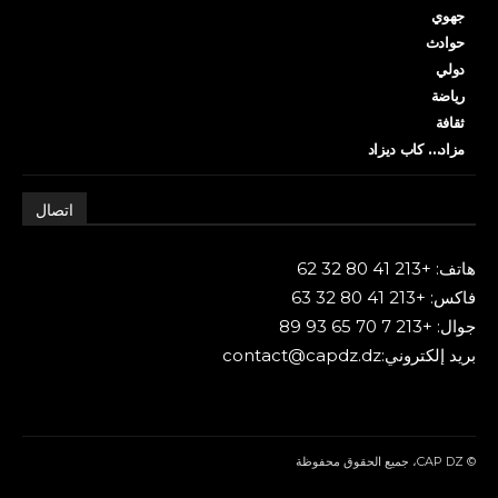
جهوي
حوادث
دولي
رياضة
ثقافة
مزاد… كاب ديزاد
اتصال
هاتف: +213 41 80 32 62
فاكس: +213 41 80 32 63
جوال: +213 7 70 65 93 89
بريد إلكتروني:contact@capdz.dz
© CAP DZ، جميع الحقوق محفوظة