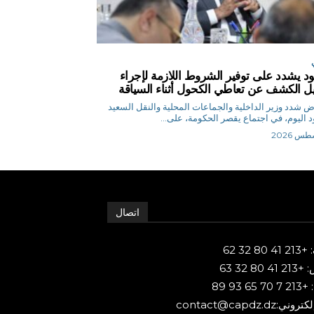
د يشدد على توفير الشروط اللازمة لإجراء
يل الكشف عن تعاطي الكحول أثناء السياقة
م.رياض شدد وزير الداخلية والجماعات المحلية والنقل السعيد
 اليوم، في اجتماع يقصر الحكومة، على...
اتصال
80 32 62
 80 32 63
65 93 89
ني:contact@capdz.dz