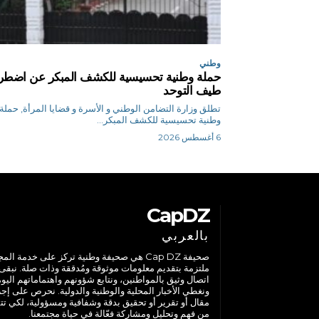
وطني
حملة وطنية تحسيسية للكشف المبكر عن اضطر
طيف التوحد
تطلق وزارة التضامن الوطني و الأسرة و قضايا المرأة, حملة
وطنية تحسيسية للكشف المبكر...
6 أغسطس 2026
CapDZ
بالعربي
صحيفة Cap DZ هي صحيفة وطنية تركز على خدمة الم
ملتزمة بتقديم معلومات موثوقة ومُدققة وذات صلة. نبقى
اتصال وثيق بالمواطنين، ونتابع شؤونهم واهتماماتهم اليوم
ونغطي الأخبار المحلية والوطنية والدولية. نحرص على إج
مقال أو تقرير أو تحقيق بدقة وشفافية ومسؤولية، لكي تت
من فهم وتحليل ومشاركة فعّالة في حياة مجتمعنا.