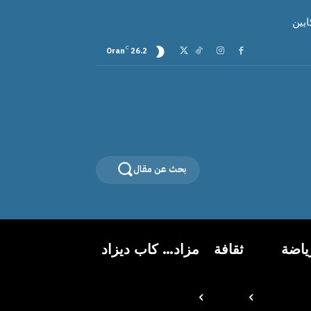
C
Oran
26.2
بحث عن مقال
ياضة
ثقافة
مزاد… كاب ديزاد