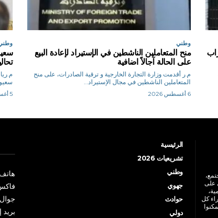
وطني
وطني
اب
منح المتعاملين الناشطين في الإستيراد لإعادة البيع
سعيو
على الحالة آجالاً اضافية
تحال
م.ر أقدمت وزارة التجارة الخارجية و ترقية الصادرات، على منح
المتعاملين الناشطين في مجال الإستيراد...
سعيود
6 أغسطس 2026
5 أغسطس 2026
الرئيسية
تشريعيات 2026
وطني
هاتف: +213 41 
جتمع،
 على
جهوي
فاكس: +213 41
ية،
جوال: +213 7 70 
راء كل
حوادث
مكنوا
بريد إلكترو
دولي