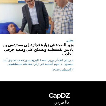
وطني
وزير الصحة في زيارة فجائية إلى مستشفى بن
باديس بقسنطينة ويطمئن على وضعية جرحى
الحادث
م.رياض اطمأن وزير الصحة البروفيسور محمد صديق آيت
مسعودان اليوم الجمعة في زيارة مفاجئة للمستشفى...
7 أغسطس 2026
CapDZ
بالعربي