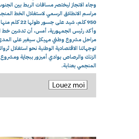
وجاء الانجاز ليختصر مسافات الربط بين الجنوب
مراسم الانطلاق الرسمي لاستغلال الخط المنجم
950 كلم،
شيد على جسور طولها 22 كلم منها جسر واحد منفصل بطول 4 كلم أنجز في أقل من سنة.
وأكد رئيس الجمهورية، أمس، أن تدشين خط ال
مراحل مشروع وطني مهيكل سيغير على المدى ا
توجهاتنا الاقتصادية الوطنية نحو استغلال ثرواتن
الزنك والرصاص بوادي أميزور ببجاية ومشروع 
المنجمي بعنابة.