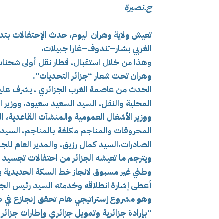
ح.نصيرة
تعيش ولاية وهران اليوم، حدث الإحتفالات بت
الغربي بشار–تندوف–غارا جبيلات،
وهذا من خلال استقبال، قطار نقل أولى شحنات خ
وهران تحت شعار “جزائر التحديات”.
الحدث من عاصمة الغرب الجزائري ، يشرف عليه
المحلية والنقل، السيد السعيد سعيود، ووزير 
ووزير الأشغال العمومية والمنشآت القاعدية، ال
المحروقات والمناجم مكلفة بالمناجم، السيدة كر
الصادرات،السيد كمال رزيق، والمدير العام للج
ويترجم ما تعيشه الجزائر من احتفالات تجسيد ال
وطني غير مسبوق لانجاز خط السكة الحديدية بش
أعطى إشارة انطلاقه وخدمته السيد رئيس الجم
“بإرادة جزائرية وتمويل جزائري وإطارات جزائري