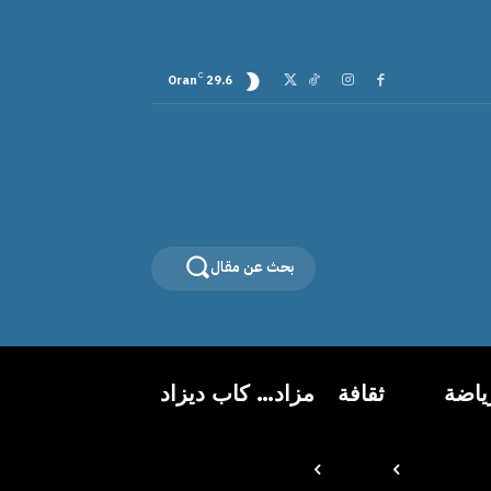
C
Oran
29.6
بحث عن مقال
ياضة
ثقافة
مزاد… كاب ديزاد