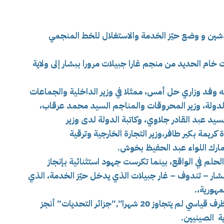
دشين و وضع حيّز الخدمة والاستغلال للخط المنجمي
ام الحديد من منجم غارا جبيلات مرورا ببشار إلى ولاية
 وفد وزاري حل أمس، ممثلا في وزير الداخلية والجماعات
الدولة، وزير المحروقات والمناجم السيد محمد عرقاب،
سيد عبد القادر جلاوي، وكاتبة الدولة لدى وزير
يمة بكير طافر،وزير التجارة الخارجية وترقية
مارك اللواء عبد الحفيظ بخوش.
حلم في الواقع، بينما تكرست جهود استثنائية بإنجاز
ار – تندوف – غار جبيلات الذي يدخل حيّز الخدمة، الذي
هورية،.
وهو مشروع إستراتيجي هام تحقق إنجازع في ظرف قياسي لم يتجاوز 20 شهرا”,”جزائر التحديات” أنجز
ة الصينيين.