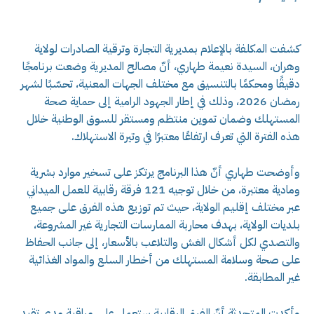
كشفت المكلفة بالإعلام بمديرية التجارة وترقية الصادرات لولاية
وهران، السيدة نعيمة طهاري، أنّ مصالح المديرية وضعت برنامجًا
دقيقًا ومحكمًا بالتنسيق مع مختلف الجهات المعنية، تحسّبًا لشهر
رمضان 2026، وذلك في إطار الجهود الرامية إلى حماية صحة
المستهلك وضمان تموين منتظم ومستقر للسوق الوطنية خلال
هذه الفترة التي تعرف ارتفاعًا معتبرًا في وتيرة الاستهلاك.
وأوضحت طهاري أنّ هذا البرنامج يرتكز على تسخير موارد بشرية
ومادية معتبرة، من خلال توجيه 121 فرقة رقابية للعمل الميداني
عبر مختلف إقليم الولاية، حيث تم توزيع هذه الفرق على جميع
بلديات الولاية، بهدف محاربة الممارسات التجارية غير المشروعة،
والتصدي لكل أشكال الغش والتلاعب بالأسعار، إلى جانب الحفاظ
على صحة وسلامة المستهلك من أخطار السلع والمواد الغذائية
غير المطابقة.
وأكدت المتحدثة أنّ الفرق الرقابية ستعمل على مراقبة مدى تقيد