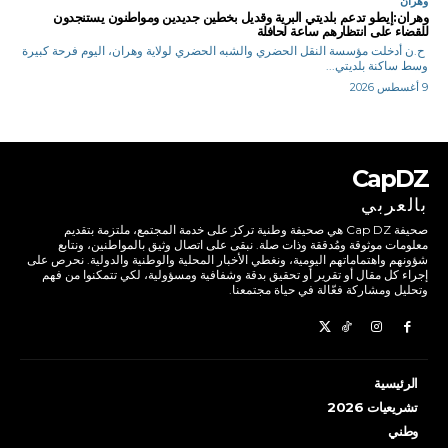
وهران
وهران:إيطو تدعم بلديتي البرية وقديل بخطين جديدين ومواطنون يستنجدون
للقضاء على انتظارهم ساعة لحافلة
ح.ن أدخلت مؤسسة النقل الحضري والشبه الحضري لولاية وهران، اليوم فرحة كبيرة
وسط ساكنة بلديتي...
9 أغسطس 2026
CapDZ
بالعربي
صحيفة Cap DZ هي صحيفة وطنية تركز على خدمة المجتمع، ملتزمة بتقديم
معلومات موثوقة ومُدققة وذات صلة. نبقى على اتصال وثيق بالمواطنين، ونتابع
شؤونهم واهتماماتهم اليومية، ونغطي الأخبار المحلية والوطنية والدولية. نحرص على
إجراء كل مقال أو تقرير أو تحقيق بدقة وشفافية ومسؤولية، لكي تتمكنوا من فهم
وتحليل ومشاركة فعّالة في حياة مجتمعنا.
الرئيسية
تشريعيات 2026
وطني