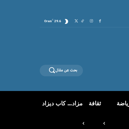
C
Oran
29.6
بحث عن مقال
ياضة
ثقافة
مزاد… كاب ديزاد