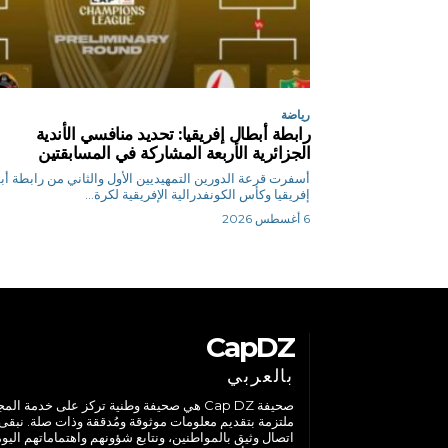
رياضة
رابطة أبطال إفريقيا: تحديد منافسي الأندية
الجزائرية الأربعة المشاركة في المسابقتين
أسفرت قرعة الدورين التمهيديين الأول والثاني من رابطة أ
إفريقيا وكأس الكونفدرالية الإفريقية لكرة...
6 أغسطس 2026
CapDZ
بالعربي
صحيفة Cap DZ هي صحيفة وطنية تركز على خدمة الم
ملتزمة بتقديم معلومات موثوقة ومُدققة وذات صلة. نبقى
اتصال وثيق بالمواطنين، ونتابع شؤونهم واهتماماتهم اليوم