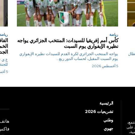
رياضة
رياضة
كأس أمم إفريقيا للسيدات: المنتخب الجزائري يواجه
الفاف
نظيره الإيفواري يوم السبت
الخم
الجد
بطال
يواجه المنتخب الجزائري لكرة القدم للسيدات نظيره الإيفواري
يوم السبت المقبل، لحساب الدور ربع...
ع
للجنة
5 أغسطس 2026
5 أغسطس 2026
الرئيسية
تشريعيات 2026
وطني
هاتف: +213 41 
جتمع،
 على
جهوي
فاكس: +213 41
ية،