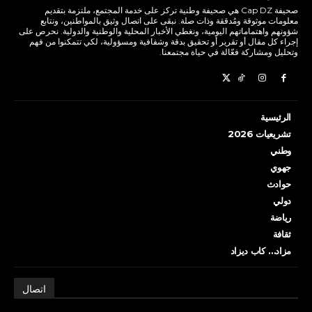
صحيفة Cap DZ هي صحيفة وطنية تركز على خدمة المجتمع، ملتزمة بتقديم
معلومات موثوقة ومُدققة وذات صلة. نبقى على اتصال وثيق بالمواطنين، ونتابع
شؤونهم واهتماماتهم اليومية، ونغطي الأخبار المحلية والوطنية والدولية. نحرص على
إجراء كل مقال أو تقرير أو تحقيق بدقة وشفافية ومسؤولية، لكي تتمكنوا من فهم
وتحليل ومشاركة فعّالة في حياة مجتمعنا.
الرئيسية
تشريعيات 2026
وطني
جهوي
حوادث
دولي
رياضة
ثقافة
مزاد… كاب ديزاد
اتصال