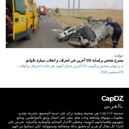
حوادث
مصرع شخص و إصابة 03 آخرين في انحراف و انقلاب سيارة بالوادي
م ن توفي شخص و أصيب 03 آخرين صباح اليوم، في حادث انحراف و انقلاب...
8 أغسطس 2026
CapDZ
بالعربي
صحيفة Cap DZ هي صحيفة وطنية تركز على خدمة المجتمع، ملتزمة بتقديم
معلومات موثوقة ومُدققة وذات صلة. نبقى على اتصال وثيق بالمواطنين، ونتابع
شؤونهم واهتماماتهم اليومية، ونغطي الأخبار المحلية والوطنية والدولية. نحرص على
إجراء كل مقال أو تقرير أو تحقيق بدقة وشفافية ومسؤولية، لكي تتمكنوا من فهم