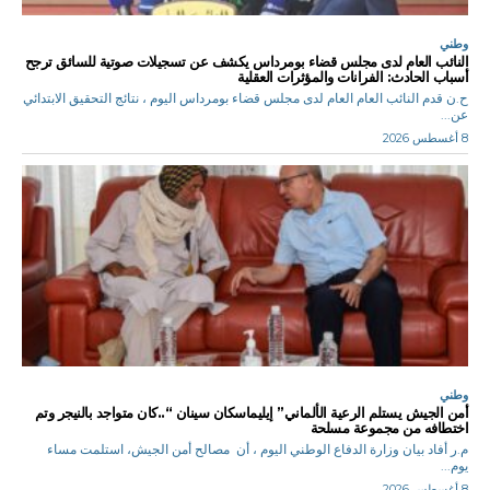
وطني
النائب العام لدى مجلس قضاء بومرداس يكشف عن تسجيلات صوتية للسائق ترجح
أسباب الحادث: الفرانات والمؤثرات العقلية
ح.ن قدم النائب العام العام لدى مجلس قضاء بومرداس اليوم ، نتائج التحقيق الابتدائي
عن...
8 أغسطس 2026
وطني
أمن الجيش يستلم الرعية الألماني” إيليماسكان سينان “..كان متواجد بالنيجر وتم
اختطافه من مجموعة مسلحة
م.ر أفاد بيان وزارة الدفاع الوطني اليوم ، أن مصالح أمن الجيش، استلمت مساء
يوم...
8 أغسطس 2026