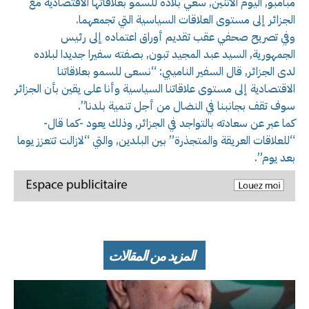
مبامبو, اليوم الاثنين, سعي بلاده للسمو بعلاقاتها الاقتصادية مع
الجزائر إلى مستوى العلاقات السياسية التي تجمعهما.
وفي تصريح صحفي عقب تقديم أوراق اعتماده إلى رئيس
الجمهورية, السيد عبد المجيد تبون, بصفته سفيرا جديدا لبلاده
لدى الجزائر, قال السفير الناميبي: “نسعى للسمو بعلاقاتنا
الاقتصادية إلى مستوى علاقاتنا السياسية وأنا على يقين بأن الجزائر
سوف تقف بجانبنا في النضال من أجل تنمية بلدنا”.
كما عبر عن سعادته بالتواجد في الجزائر, وذلك يعود -كما قال-
“للعلاقات العريقة والمتجذرة” بين البلدين, والتي “لازالت تتعزز يوما
بعد يوم”.
المزيد من المقالات