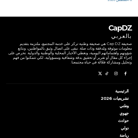
CapDZ
بالعربي
صحيفة Cap DZ هي صحيفة وطنية تركز على خدمة المجتمع، ملتزمة بتقديم
معلومات موثوقة ومُدققة وذات صلة. نبقى على اتصال وثيق بالمواطنين، ونتابع
شؤونهم واهتماماتهم اليومية، ونغطي الأخبار المحلية والوطنية والدولية. نحرص على
إجراء كل مقال أو تقرير أو تحقيق بدقة وشفافية ومسؤولية، لكي تتمكنوا من فهم
وتحليل ومشاركة فعّالة في حياة مجتمعنا.
الرئيسية
تشريعيات 2026
وطني
جهوي
حوادث
دولي
رياضة