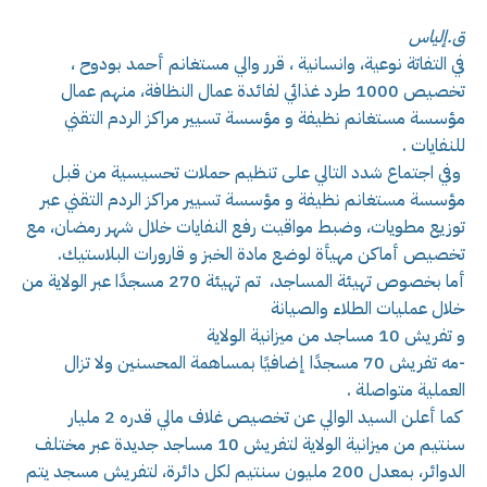
ق.إلياس
في التفاتة نوعية، وانسانية ، قرر والي مستغانم أحمد بودوح ،
تخصيص 1000 طرد غذائي لفائدة عمال النظافة، منهم عمال
مؤسسة مستغانم نظيفة و مؤسسة تسيير مراكز الردم التقني
للنفايات .
وفي اجتماع شدد التالي على تنظيم حملات تحسيسية من قبل
مؤسسة مستغانم نظيفة و مؤسسة تسيير مراكز الردم التقني عبر
توزيع مطويات، وضبط مواقيت رفع النفايات خلال شهر رمضان، مع
تخصيص أماكن مهيأة لوضع مادة الخبز و قارورات البلاستيك.
أما بخصوص تهيئة المساجد، تم تهيئة 270 مسجدًا عبر الولاية من
خلال عمليات الطلاء والصيانة
و تفريش 10 مساجد من ميزانية الولاية
-مه تفريش 70 مسجدًا إضافيًا بمساهمة المحسنين ولا تزال
العملية متواصلة .
كما أعلن السيد الوالي عن تخصيص غلاف مالي قدره 2 مليار
سنتيم من ميزانية الولاية لتفريش 10 مساجد جديدة عبر مختلف
الدوائر، بمعدل 200 مليون سنتيم لكل دائرة، لتفريش مسجد يتم