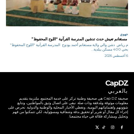
جهوي
مستغانم تعيش حدث تدشين المدرسة القرآنية “اللوح المحفوظ”
م.رياض دشن والي ولاية مستغانم أحمد بودوح المدرسة القرآنية "اللوح المحفوظ"
بحي 400 مسكن ببلدية...
6 أغسطس 2026
CapDZ
بالعربي
صحيفة Cap DZ هي صحيفة وطنية تركز على خدمة المجتمع، ملتزمة بتقديم
معلومات موثوقة ومُدققة وذات صلة. نبقى على اتصال وثيق بالمواطنين، ونتابع
شؤونهم واهتماماتهم اليومية، ونغطي الأخبار المحلية والوطنية والدولية. نحرص على
إجراء كل مقال أو تقرير أو تحقيق بدقة وشفافية ومسؤولية، لكي تتمكنوا من فهم
وتحليل ومشاركة فعّالة في حياة مجتمعنا.