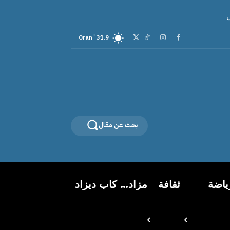
C
Oran
31.9
بحث عن مقال
ياضة
ثقافة
مزاد… كاب ديزاد