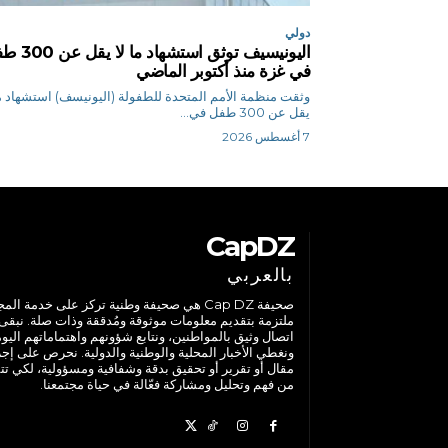
دولي
اليونيسيف توثق استشهاد م
في غزة منذ أكتوبر الماضي
وثقت منظمة الأمم المتحدة للطفولة (اليونيسف) استشهاد ما
يقل عن 300 طفل في...
7 أغسطس 2026
CapDZ
بالعربي
صحيفة Cap DZ هي صحيفة وطنية تركز على خدمة الم
ملتزمة بتقديم معلومات موثوقة ومُدققة وذات صلة. نبقى
اتصال وثيق بالمواطنين، ونتابع شؤونهم واهتماماتهم اليوم
ونغطي الأخبار المحلية والوطنية والدولية. نحرص على إج
مقال أو تقرير أو تحقيق بدقة وشفافية ومسؤولية، لكي تت
من فهم وتحليل ومشاركة فعّالة في حياة مجتمعنا.