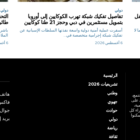
دولي
دولي
ا لا يقل عن 300 طفل
تفاصيل تفكيك شبكة تهرب الكوكايين إلى أوروبا
التح
بتمويل مستثمرين في دبي وحجز 21 طنا كوكايين
طائر
 لا
أسفرت عملية أمنية دولية واسعة نفذتها السلطات الإسبانية عن
باشرت
تفكيك شبكة إجرامية متخصصة في...
الملا
6 أغسطس 2026
6 أغسطس 2026
الرئيسية
تشريعيات 2026
وطني
هاتف: +213 41 
جتمع،
 على
جهوي
فاكس: +213 41
ية،
جوال: +213 7 70 
راء كل
حوادث
مكنوا
بريد إلكترو
دولي
رياضة
ثقافة