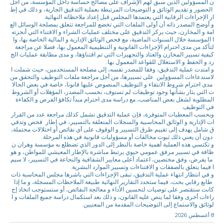
ن المسؤولين الذين سبق لهم الإشراف على مصالح حساسة داخل المؤسسة، من أجل
الحضور و تقديم الوثائق و التوضيحات المرتبطة بعملية التدقيق الجارية، و ذلك في إط
ار الإجراءات الرقابية التي يعتمدها المجلس قبل إعداد ملاحظاته النهائية.
و أوضح المصدر ذاته أن أولى الملفات التي تخضع للمراجعة تتعلق بمصلحة الوسائل الع
امة و المخازن، حيث يركز التدقيق على مختلف عمليات الشراء و الاقتناء التي أنجزته
ا المؤسسة خلال السنوات الماضية، مع فحص الوثائق الإدارية و المالية الخاصة بها، وا
لتأكد من مدى احترام الإجراءات القانونية و التنظيمية المعمول بها، فضلا عن مراجعة
كيفية تسيير المخازن والعتاد والتجهيزات التي تم اقتناؤها، و مدى مطابقة عمليات الج
رد و الحفظ و الاستغلال للقواعد المعمول بها.
و امتدت عملية التدقيق، وفقا للمصدر نفسه، إلى مصلحة المستخدمين، حيث شملت ا
لاستدعاءات المسؤولين على تسييرها، من أجل مراجعة ملفات التوظيف والتحقق من
مدى احترام شروط الانتقاء و التوظيف المنصوص عليها قانونا، خاصة في بعض الحالا
ت التي يثار بشأنها وجود توظيفات لم تستوف، بحسب المصدر، المؤهلات أو الشروط
المطلوبة لشغل بعض المناصب، مع دراسة مدى احترام مبدأ تكافؤ الفرص و الكفاءة
في التوظيف.
وبحسب المعطيات المتوفرة، فإن عملية التدقيق تشمل كذلك مراجعة عدد من القرار
ات الإدارية و الوثائق المحاسبية والسجلات المتعلقة بالتسيير، في إطار فحص وتدقي
ق شامل يهدف إلى تقييم طرق التسيير و الوقوف على أي نقائص أو اختلالات محتملة،
دون أن يعني ذلك ثبوت مخالفات أو مسؤوليات قانونية في هذه المرحلة.
و تكتسي هذه العملية أهمية خاصة بالنظر إلى الدور الذي تضطلع به مؤسسة وهران ن
ظافة في تسيير مرفق عمومي حيوي يرتبط مباشرة بالإطار المعيشي للمواطن، و هو
ما يفرض، وفق مختصين، اعتماد أعلى معايير الشفافية والنجاعة في التسيير، لا سيم
ا فيما يتعلق بالصفقات و الاقتناءات وتسيير الموارد البشرية.
و في انتظار انتهاء عملية التدقيق، تبقى الإجراءات التي باشرها مجلس المحاسبة ذات
طابع رقابي بحت، فيما ستحدد التقارير النهائية طبيعة الملاحظات المسجلة، و ما إذا
كانت ستقتصر على توصيات لتحسين الأداء و معالجة النقائص، أو ستستوجب اتخاذ إج
راءات أخرى وفقا لما ينص عليه القانون، و ذلك بعد استكمال دراسة جميع الملفات و ا
لوثائق والاستماع إلى التوضيحات المقدمة من المعنيين.
8 أغسطس 2026