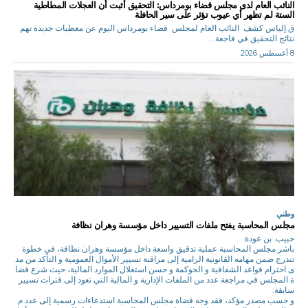
النائب العام لدى مجلس قضاء بومرداس: التحقيق أثبت أن العجلات المطاطية
الستة لم تظهر أي عيوب تؤثر على سير الحافلة
ق.إلياس كشف النائب العام لمجلس قضاء بومرداس اليوم عن معطيات جديدة تهم
نتائج التحقيق في فاجعة...
8 أغسطس 2026
وطني
مجلس المحاسبة يفتح ملفات التسيير داخل مؤسسة وهران نظافة
حبيب. بن عودة
باشر مجلس المحاسبة عملية تدقيق واسعة داخل مؤسسة وهران نظافة، في خطوة
تندرج ضمن مهامه القانونية الرامية إلى مراقبة تسيير الأموال العمومية و التأكد من مد
ى احترام قواعد الشفافية و الحوكمة و حسن استغلال الموارد المالية، حيث شرع قضا
ة المجلس في مراجعة عدد من الملفات الإدارية و المالية التي تعود إلى فترات تسيير
سابقة.
و حسب مصدر مؤكد، فقد وجه قضاة مجلس المحاسبة استدعاءات رسمية إلى عدد م