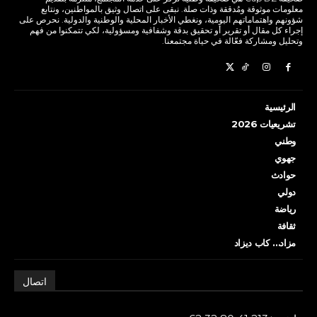
معلومات موثوقة ومُدققة وذات صلة. نبقى على اتصال وثيق بالمواطنين، ونتابع
شؤونهم واهتماماتهم اليومية، ونغطي الأخبار المحلية والوطنية والدولية. نحرص على
إجراء كل مقال أو تقرير أو تحقيق بدقة وشفافية ومسؤولية، لكي تتمكنوا من فهم
وتحليل ومشاركة فعّالة في حياة مجتمعنا.
الرئيسية
تشريعيات 2026
وطني
جهوي
حوادث
دولي
رياضة
ثقافة
مزاد… كاب ديزاد
اتصال