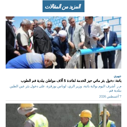
المزيد من المقالات
جهوي
باتنة: دخول بئر مائي حيز الخدمة لفائدة 5 آلاف مواطن ببلدية فم الطوب
م.ر أشرف اليوم بولاية باتنة، وزير الري، لوناس بوزقزة، على دخول بئر عين الطين
ببلدية فم...
7 أغسطس 2026