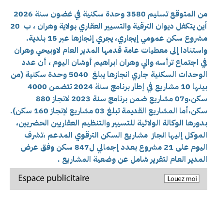
من المتوقع تسليم 3580 وحدة سكنية في غضون سنة 2026
أين
يتكفل ديوان الترقية والتسيير العقاري بولاية وهران ، ب 20
مشروع سكن عمومي إيجاري، يجري إنجازها عبر 15 بلدية.
واستنادا إلى معطيات عامة قدمها المدير العام لاوبيحي وهران
في اجتماع ترأسه والي وهران ابراهيم أوشان اليوم ، أن عدد
الوحدات السكنية جاري انجازها يبلغ 5040 وحدة سكنية (من
بينها 10 مشاريع في إطار برنامج سنة 2024 تتضمن 4000
سكن،و07 مشاريع ضمن برنامج سنة 2023 لانجاز 880
سكن،أما المشاريع القديمة تبلغ 03 مشاريع لإنجاز 160 سكن).
بدورها الوكالة الولائية للتسيير والتنظيم العقاريين الحضريين،
الموكل إليها انجاز مشاريع السكن الترقوي المدعم ،تشرف
اليوم على 21 مشروع بعدد إجمالي ل847 سكن وفق عرض
المدير العام لتقرير شامل عن وضعية المشاريع .