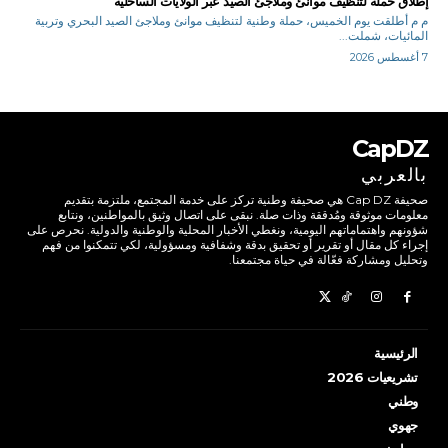
إطلاق حملة لتنظيف موانئ وملاجئ الصيد عبر الولايات الساحلية
م م أطلقت يوم الخميس، حملة وطنية لتنظيف موانئ وملاجئ الصيد البحري وتربية
المائيات، شملت...
7 أغسطس 2026
CapDZ
بالعربي
صحيفة Cap DZ هي صحيفة وطنية تركز على خدمة المجتمع، ملتزمة بتقديم
معلومات موثوقة ومُدققة وذات صلة. نبقى على اتصال وثيق بالمواطنين، ونتابع
شؤونهم واهتماماتهم اليومية، ونغطي الأخبار المحلية والوطنية والدولية. نحرص على
إجراء كل مقال أو تقرير أو تحقيق بدقة وشفافية ومسؤولية، لكي تتمكنوا من فهم
وتحليل ومشاركة فعّالة في حياة مجتمعنا.
الرئيسية
تشريعيات 2026
وطني
جهوي