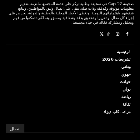
صحيفة Cap DZ هي صحيفة وطنية تركز على خدمة المجتمع، ملتزمة بتقديم
معلومات موثوقة ومُدققة وذات صلة. نبقى على اتصال وثيق بالمواطنين، ونتابع
شؤونهم واهتماماتهم اليومية، ونغطي الأخبار المحلية والوطنية والدولية. نحرص على
إجراء كل مقال أو تقرير أو تحقيق بدقة وشفافية ومسؤولية، لكي تتمكنوا من فهم
وتحليل ومشاركة فعّالة في حياة مجتمعنا.
الرئيسية
تشريعيات 2026
وطني
جهوي
حوادث
دولي
رياضة
ثقافة
مزاد… كاب ديزاد
اتصال