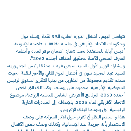
تتواصل اليوم ، أشغال الدورة العادية الـ39 لقمة رؤساء دول
وحكومات الاتحاد الإفريقي في جلسة مغلقة، بالعاصمة الإثيوبية
أديس أبابا، للمنعقدة تحت شعار: “ضمان توفر المياه وأنظمة
الصرف الصحي الآمنة لتحقيق أهداف أجندة 2063”.
و يشارك الوزير الأول، السيد سيفي غريب، ممثلا لرئيس الجمهورية،
السيد عبد المجيد تبون في أشغال اليوم الثاني والأخير للقمة ،حيث
سيتم تقديم مجموعة من التقارير، من بينها التقرير السنوي لرئيس
المفوضية الإفريقية، محمود علي يوسف، وكذا تلك التي تخص
أجندة 2063، البرنامج الأفريقي الشامل للتنمية الزراعية، موضوع
الاتحاد الأفريقي لعام 2025، بالإضافة إلى المبادرات القارية
الرئيسية التي يقودها البنك الإفريقي.
هذا و سيتم النظر في تقرير حول الآثار المترتبة على وصف
الاستعمار بأنه جريمة ضد الإنسانية، وكذلك وصف بعض الأفعال