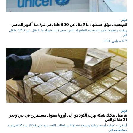
دولي
اليونيسيف توثق استشهاد ما لا يقل عن 300 طفل في غزة منذ أكتوبر الماضي
وثقت منظمة الأمم المتحدة للطفولة (اليونيسف) استشهاد ما لا يقل عن 300 طفل
في...
7 أغسطس 2026
دولي
تفاصيل تفكيك شبكة تهرب الكوكايين إلى أوروبا بتمويل مستثمرين في دبي وحجز
21 طنا كوكايين
أسفرت عملية أمنية دولية واسعة نفذتها السلطات الإسبانية عن تفكيك شبكة إجرامية
متخصصة في...