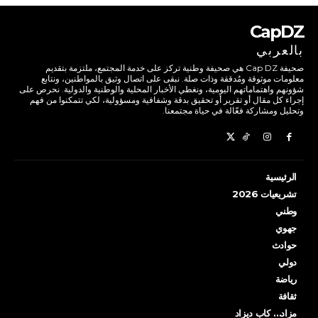
CapDZ
بالعربي
صحيفة Cap DZ هي صحيفة وطنية تركز على خدمة المجتمع، ملتزمة بتقديم
معلومات موثوقة ومُدققة وذات صلة. نبقى على اتصال وثيق بالمواطنين، ونتابع
شؤونهم واهتماماتهم اليومية، ونغطي الأخبار المحلية والوطنية والدولية. نحرص على
إجراء كل مقال أو تقرير أو تحقيق بدقة وشفافية ومسؤولية، لكي تتمكنوا من فهم
وتحليل ومشاركة فعّالة في حياة مجتمعنا.
الرئيسية
تشريعيات 2026
وطني
جهوي
حوادث
دولي
رياضة
ثقافة
مزاد… كاب ديزاد