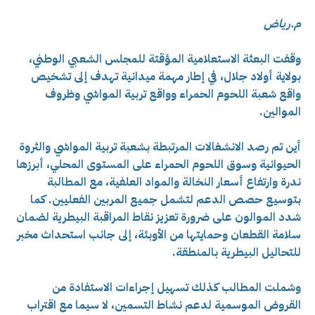
م.رياض
وقفت البعثة الاستعلامية المؤقتة للمجلس الشعبي الوطني،
بولاية أولاد جلال، في إطار مهمة ميدانية تهدف إلى تشخيص
واقع شعبة اللحوم الحمراء وواقع تربية المواشي وظروف
الموالين.
أين تم رصد الانشغالات المرتبطة بشعبة تربية المواشي والثروة
الحيوانية وسوق اللحوم الحمراء على المستوى المحلي،
أبرزها
ندرة وارتفاع أسعار النخالة والمواد العلفية، مع المطالبة
بتوسيع حصص الدعم لتشمل جميع المربين الفعليين. كما
شدد الموالون على ضرورة تعزيز نقاط المراقبة البيطرية لضمان
سلامة القطعان وحمايتها من الأوبئة، إلى جانب استحداث مخبر
للتحاليل البيطرية بالمنطقة.
وشملت المطالب كذلك تسهيل إجراءات الاستفادة من
القروض الموسمية لدعم نشاط التسمين، لا سيما مع اقتراب