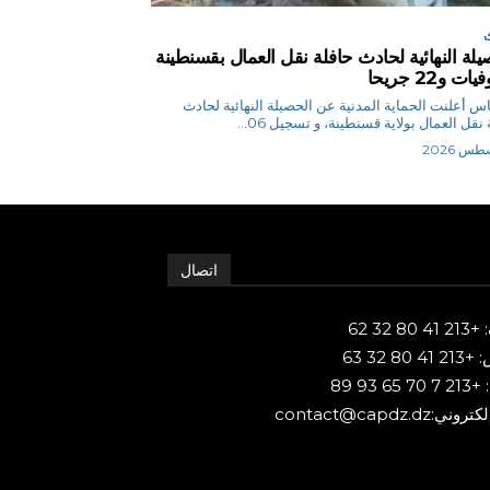
يلة النهائية لحادث حافلة نقل العمال بقسنطينة
ق.إلياس أعلنت الحماية المدنية عن الحصيلة النهائية لحادث
نقل العمال بولاية قسنطينة، و تسجيل 06...
اتصال
80 32 62
 80 32 63
65 93 89
ني:contact@capdz.dz