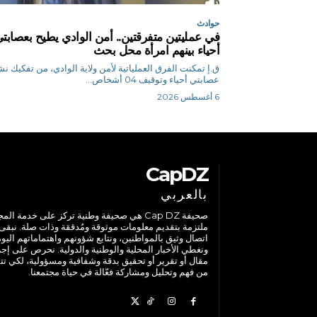
حوادث
في عمليتين متفرقتين.. أمن الوادي يطيح بعصابت
أحياء بينهم امرأة محل بحث
ق.إ تمكنت الفرق العملياتية لأمن ولاية الوادي، من تفكيك ن
عصابتي أحياء وتوقيف 04 أشخاص...
6 أغسطس 2026
CapDZ
بالعربي
صحيفة Cap DZ هي صحيفة وطنية تركز على خدمة الم
ملتزمة بتقديم معلومات موثوقة ومُدققة وذات صلة. نبقى
اتصال وثيق بالمواطنين، ونتابع شؤونهم واهتماماتهم اليوم
ونغطي الأخبار المحلية والوطنية والدولية. نحرص على إج
مقال أو تقرير أو تحقيق بدقة وشفافية ومسؤولية، لكي تت
من فهم وتحليل ومشاركة فعّالة في حياة مجتمعنا.