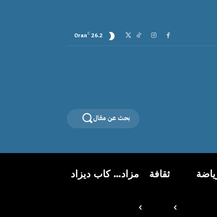
C
Oran
26.2
بحث عن مقال
ياضة
ثقافة
مزاد… كاب ديزاد