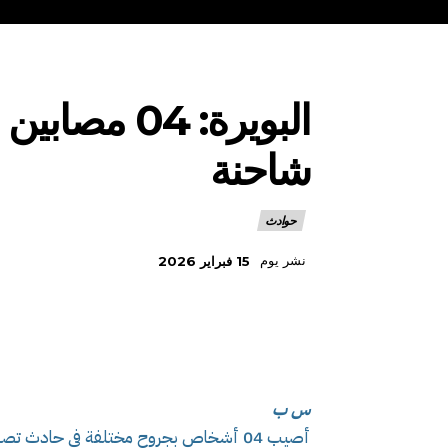
شاحنة
حوادث
نشر يوم
15 فبراير 2026
س ب