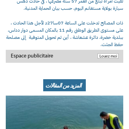
لقيت امرأة تبلغ من العمر 57 سنة مصرعها ، في حادث دهس
سيارة بولاية مستغانم اليوم، حسب بيان الحماية المدنية.
ذات المصالح تدخلت على الساعة 07سا27د لأجل هذا الحادث ،
على مستوى الطريق الوطني رقم 11 بالمكان المسمى دوار دداس،
ببلدية خضرة، دائرة عشعاشة ، أين تم تحويل المتوفية إلى مصلحة
حفظ الجثث.
المزيد من المقالات