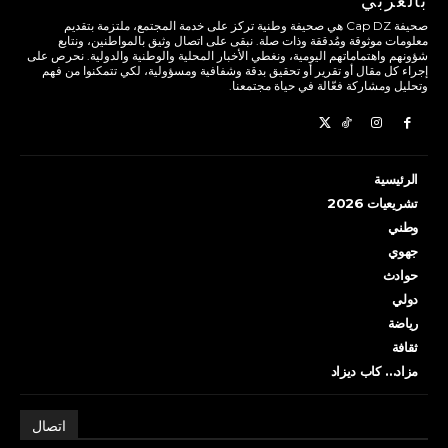
بالعربي
صحيفة Cap DZ هي صحيفة وطنية تركز على خدمة المجتمع، ملتزمة بتقديم
معلومات موثوقة ومُدققة وذات صلة. نبقى على اتصال وثيق بالمواطنين، ونتابع
شؤونهم واهتماماتهم اليومية، ونغطي الأخبار المحلية والوطنية والدولية. نحرص على
إجراء كل مقال أو تقرير أو تحقيق بدقة وشفافية ومسؤولية، لكي تتمكنوا من فهم
وتحليل ومشاركة فعّالة في حياة مجتمعنا.
الرئيسية
تشريعيات 2026
وطني
جهوي
حوادث
دولي
رياضة
ثقافة
مزاد… كاب ديزاد
اتصال