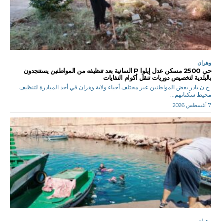
وهران
حي 2500 مسكن عدل إيلوا P السانية بعد تنظيفه من المواطنين يستنجدون
بالبلدية لتخصيص دوريات تنقل أكوام النفايات
ح.ن بادر بعض المواطنين عبر مختلف أحياء ولاية وهران في أخذ المبادرة لتنظيف
محيط سكناتهم...
7 أغسطس 2026
وهران