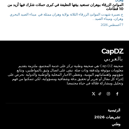
الموانئ الزرقاء بوهران تستعيد بيئتها النظيفة في كبرى حملات شارك فيها أزيد من
10 قطاعات
ح.نصيرة شهدت الموانئ الزرقاء الثلاثة بولاية وهران ممثلة في ميناء الصيد البحري
وهران، وميناء الصيد...
7 أغسطس 2026
CapDZ
بالعربي
صحيفة Cap DZ هي صحيفة وطنية تركز على خدمة المجتمع، ملتزمة بتقديم
معلومات موثوقة ومُدققة وذات صلة. نبقى على اتصال وثيق بالمواطنين، ونتابع
شؤونهم واهتماماتهم اليومية، ونغطي الأخبار المحلية والوطنية والدولية. نحرص على
إجراء كل مقال أو تقرير أو تحقيق بدقة وشفافية ومسؤولية، لكي تتمكنوا من فهم
وتحليل ومشاركة فعّالة في حياة مجتمعنا.
الرئيسية
تشريعيات 2026
وطني