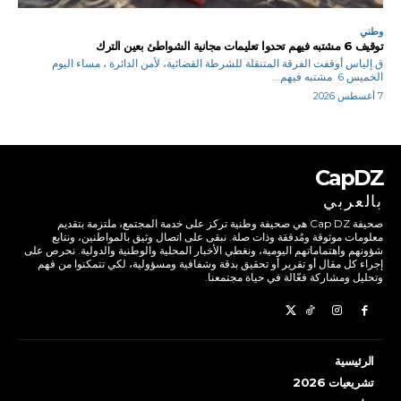
وطني
توقيف 6 مشتبه فيهم تحدوا تعليمات مجانية الشواطئ بعين الترك
ق.إلياس أوقفت الفرقة المتنقلة للشرطة القضائية، لأمن الدائرة ، مساء اليوم
الخميس 6 مشتبه فيهم...
7 أغسطس 2026
CapDZ
بالعربي
صحيفة Cap DZ هي صحيفة وطنية تركز على خدمة المجتمع، ملتزمة بتقديم
معلومات موثوقة ومُدققة وذات صلة. نبقى على اتصال وثيق بالمواطنين، ونتابع
شؤونهم واهتماماتهم اليومية، ونغطي الأخبار المحلية والوطنية والدولية. نحرص على
إجراء كل مقال أو تقرير أو تحقيق بدقة وشفافية ومسؤولية، لكي تتمكنوا من فهم
وتحليل ومشاركة فعّالة في حياة مجتمعنا.
الرئيسية
تشريعيات 2026