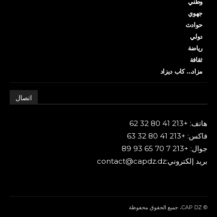
وطني
جهوي
حوادث
دولي
رياضة
ثقافة
مزاد… كاب ديزاد
اتصال
هاتف: +213 41 80 32 62
فاكس: +213 41 80 32 63
جوال: +213 7 70 65 93 89
بريد إلكتروني:contact@capdz.dz
© CAP DZ، جميع الحقوق محفوظة