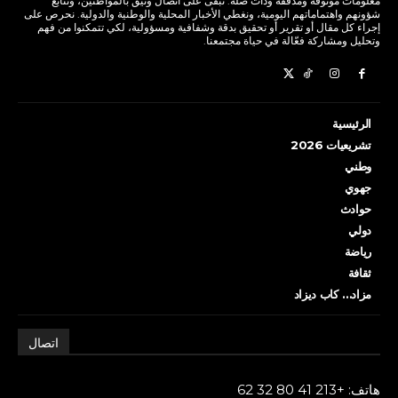
معلومات موثوقة ومُدققة وذات صلة. نبقى على اتصال وثيق بالمواطنين، ونتابع
شؤونهم واهتماماتهم اليومية، ونغطي الأخبار المحلية والوطنية والدولية. نحرص على
إجراء كل مقال أو تقرير أو تحقيق بدقة وشفافية ومسؤولية، لكي تتمكنوا من فهم
وتحليل ومشاركة فعّالة في حياة مجتمعنا.
الرئيسية
تشريعيات 2026
وطني
جهوي
حوادث
دولي
رياضة
ثقافة
مزاد… كاب ديزاد
اتصال
هاتف: +213 41 80 32 62