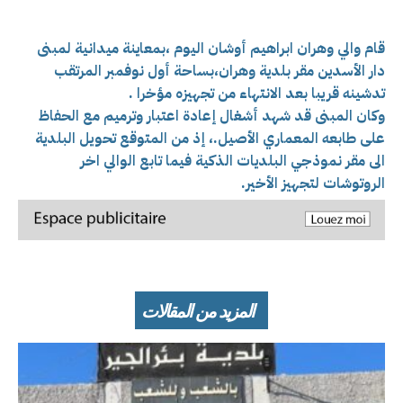
قام والي وهران ابراهيم أوشان اليوم ،بمعاينة ميدانية ل
مبنى
دار الأسدين مقر بلدية وهران،بساحة أول نوفمبر المرتقب
تدشينه قريبا بعد الانتهاء من تجهيزه مؤخرا .
وكان المبنى قد شهد أشغال إعادة اعتبار وترميم مع الحفاظ
على طابعه المعماري الأصيل.، إذ من المتوقع تحويل البلدية
الى مقر نموذجي البلديات الذكية فيما تابع الوالي اخر
الروتوشات لتجهيز الأخير.
المزيد من المقالات