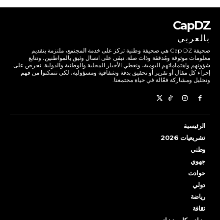
CapDZ
بالعربي
صحيفة Cap DZ هي صحيفة وطنية تركز على خدمة المجتمع، ملتزمة بتقديم
معلومات موثوقة ومُدققة وذات صلة. نبقى على اتصال وثيق بالمواطنين، ونتابع
شؤونهم واهتماماتهم اليومية، ونغطي الأخبار المحلية والوطنية والدولية. نحرص على
إجراء كل مقال أو تقرير أو تحقيق بدقة وشفافية ومسؤولية، لكي تتمكنوا من فهم
وتحليل ومشاركة فعّالة في حياة مجتمعنا.
الرئيسية
تشريعيات 2026
وطني
جهوي
حوادث
دولي
رياضة
ثقافة
مزاد… كاب ديزاد